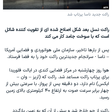
دنبال کنید
مستندها
فرهنگ و زندگی
راکت جدید ناسا پرتاب شد
حقوق شهروندی
انتخابات ریاست جمهوری آمریکا ۲۰۲۴
اقتصادی
حمله جمهوری اسلامی به اسرائیل
راکت نسل بعد شکل اصلاح شده ای از تقویت کننده شاتل
رمز مهسا
علم و فناوری
است که با سوخت جامد کار می کند
زبانهای مختلف
اسرائیل در جنگ
ورزش زنان در ایران
پس از بارها تاخیر، سازمان ملی هوانوردی و فضایی آمریکا
گالری عکس
اعتراضات زن، زندگی، آزادی
– ناسا - سرانجام جدیدترین راکت خود را به فضا فرستاد.
آرشیو پخش زنده
مجموعه مستندهای دادخواهی
تریبونال مردمی آبان ۹۸
هوا روز چهارشنبه در مرکز فضایی کندی در ایالت فلوریدا
برای پرتاب راکت مساعد شد. راکت که (اریز – وان –
دادگاه حمید نوری
ایکس) نام دارد، دو دقیقه پس از پرواز، با سرعتی بیش از
چهل سال گروگان‌گیری
چهار برابر سرعت صوت به ارتفاع ۴۰ کیلومتری بالای زمین
قانون شفافیت دارائی کادر رهبری ایران
رسید.
اعتراضات مردمی آبان ۹۸
راکت از جو خارج شد و پیش از آن که به زمین بازگردد