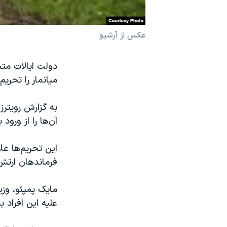
نرگس محمدی برنده جایزه نوبل صلح
همایش محافظه‌کاران آمریکا «سی‌پک»
عکس از آرشیو
صفحه‌های ویژه
دولت ایالات متح
سفر پرزیدنت ترامپ به چین
میانمار را تحریم
به گزارش رویترز
آن‌ها را از ورو
این تحریم‌ها عل
فرماندهان ارتش 
مایک پمپئو، وزیر
علیه این افراد 