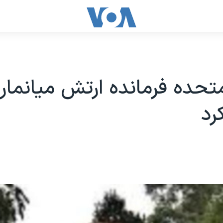
متحده فرمانده ارتش میانمار ر
رد