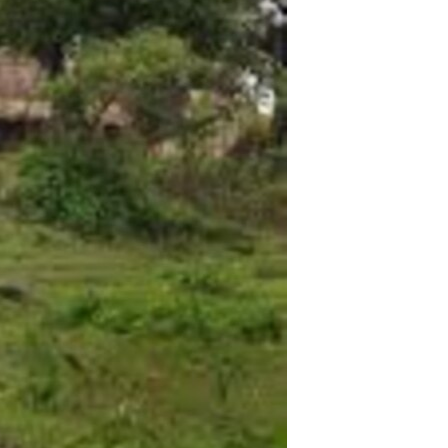
مستندها
فرهنگ و زندگی
حقوق شهروندی
انتخابات ریاست جمهوری آمریکا ۲۰۲۴
اقتصادی
حمله جمهوری اسلامی به اسرائیل
رمز مهسا
علم و فناوری
اسرائیل در جنگ
ورزش زنان در ایران
گالری عکس
اعتراضات زن، زندگی، آزادی
آرشیو پخش زنده
مجموعه مستندهای دادخواهی
تریبونال مردمی آبان ۹۸
دادگاه حمید نوری
چهل سال گروگان‌گیری
قانون شفافیت دارائی کادر رهبری ایران
اعتراضات مردمی آبان ۹۸
اسرائیل در جنگ