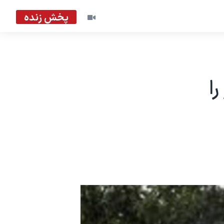
پخش زنده
ا