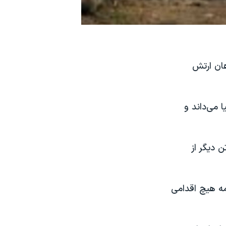
هان ارتش
 می‌داند و
 دیگر از
رمه هیچ اقدامی