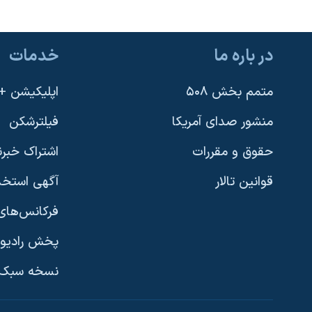
در باره ما
خدمات
متمم بخش ۵۰۸
اپلیکیشن +VOA
منشور صدای آمریکا
فیلترشکن
حقوق و مقررات
اشتراک خبرن
قوانین تالار
آگهی استخد
فرکانس‌های 
پخش رادیو
یادگیری زبان انگلیسی
نسخه سبک 
دنبال کنید