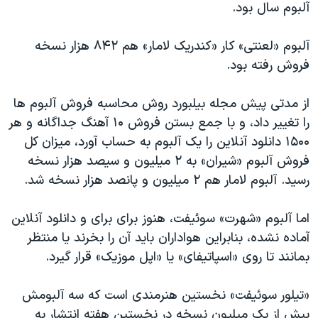
اسرائیل در جنگ
آلبوم سال بود.
نرگس محمدی برنده جایزه نوبل صلح
آلبوم «لعنتی» کار «کندریک لامار» هم ۸۴۲ هزار نسخه
همایش محافظه‌کاران آمریکا «سی‌پک»
فروش رفته بود.
صفحه‌های ویژه
از مدتی پیش مجله بیلبورد روش محاسبه فروش آلبوم ها
سفر پرزیدنت ترامپ به چین
را تغییر داد، و با جمع بستن فروش ۱۰ آهنگ جداگانه و هر
۱۵۰۰ دانلود آنلاین را یک آلبوم به حساب آورد، میزان کل
فروش آلبوم «شیران» به ۲ میلیون و سیصد هزار نسخه
رسید. آلبوم لامار هم ۲ میلیون و پانصد هزار نسخه شد.
اما آلبوم «شهرت» سوئیفت، هنوز برای برای و دانلود آنلاین
آماده نشده، بنابراین هواداران باید آن را بخرند یا منتظر
بمانند تا روی «اسپاتیفای» یا «اپل موزیک» قرار گیرد.
«تیلور سوئیفت» نخستین هنرمندی است که سه آلبومش
بیش از یک میلیون نسخه در نخستین هفته انتشار به