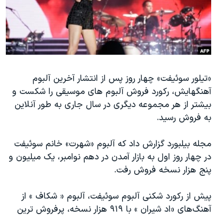
دنبال کنید
مستندها
فرهنگ و زندگی
حقوق شهروندی
انتخابات ریاست جمهوری آمریکا ۲۰۲۴
اقتصادی
حمله جمهوری اسلامی به اسرائیل
رمز مهسا
علم و فناوری
زبانهای مختلف
«تیلور سوئیفت» چهار روز پس از انتشار آخرین آلبوم
اسرائیل در جنگ
ورزش زنان در ایران
آهنگهایش، رکورد فروش آلبوم های موسیقی را شکست و
گالری عکس
اعتراضات زن، زندگی، آزادی
بیشتر از هر مجموعه دیگری در سال جاری به طور آنلاین
آرشیو پخش زنده
مجموعه مستندهای دادخواهی
به فروش رسید.
تریبونال مردمی آبان ۹۸
مجله بیلبورد گزارش داد که آلبوم «شهرت» خانم سوئیفت
دادگاه حمید نوری
در چهار روز اول به بازار آمدن در دهم نوامبر، یک میلیون و
چهل سال گروگان‌گیری
پنج هزار نسخه فروش رفت.
قانون شفافیت دارائی کادر رهبری ایران
پیش از رکورد شکنی آلبوم سوئیفت، آلبوم « شکاف » از
اعتراضات مردمی آبان ۹۸
آهنگ‌های «اد شیران » با ۹۱۹ هزار نسخه، پرفروش ترین