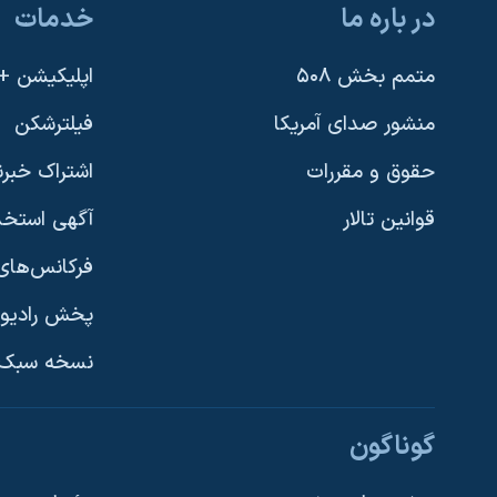
در باره ما
خدمات
متمم بخش ۵۰۸
اپلیکیشن +VOA
منشور صدای آمریکا
فیلترشکن
حقوق و مقررات
اشتراک خبرن
قوانین تالار
آگهی استخد
فرکانس‌های 
پخش رادیو
یادگیری زبان انگلیسی
نسخه سبک 
دنبال کنید
گوناگون