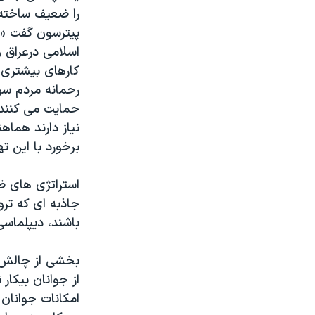
مستندها
فرهنگ و زندگی
را ضعیف ساخته 
حقوق شهروندی
انتخابات ریاست جمهوری آمریکا ۲۰۲۴
پیترسون گفت «ب
اسلامی درعراق 
اقتصادی
حمله جمهوری اسلامی به اسرائیل
کارهای بیشتری 
رمز مهسا
علم و فناوری
رحمانه مردم سور
اسرائیل در جنگ
ورزش زنان در ایران
حمایت می کنند 
نیاز دارند هما
گالری عکس
اعتراضات زن، زندگی، آزادی
برخورد با این ت
آرشیو پخش زنده
مجموعه مستندهای دادخواهی
تریبونال مردمی آبان ۹۸
استراتژی های ض
جاذبه ای که تر
دادگاه حمید نوری
باشند، دیپلماسی
چهل سال گروگان‌گیری
قانون شفافیت دارائی کادر رهبری ایران
بخشی از چالش، 
از جوانان بیکار
اعتراضات مردمی آبان ۹۸
امکانات جوانان 
اسرائیل در جنگ