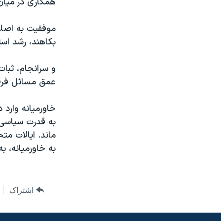
همکاری در میان 
نرگس محمدی برنده جایزه نوبل صلح
موفقیت به اصلاح
همایش محافظه‌کاران آمریکا «سی‌پک»
بکاهند، رشد است
صفحه‌های ویژه
سفر پرزیدنت ترامپ به چین
و سرانجام، ثبا
عمق مسائل فرقه
خاورمیانه وارد
به قدرت سیاسی
ماند. ایالات مت
به خاورمیانه، ب
اشتراک