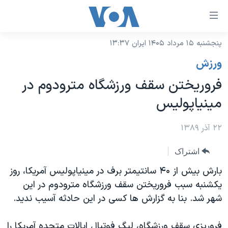
ینکهای
ابل
سترسی
پنجشنبه ۱۵ مرداد ۱۴۰۵ ایران ۱۳:۳۷
خانه
هش
ورزش
نسخه سبک وب‌سایت
ه
فروریختن سقف ورزشگاه مترودوم در
حتوای
موضوع ها
مینیاپولیس
صلی
برنامه های تلویزیونی
ایران
هش
جدول برنامه ها
۲۲ آذر ۱۳۸۹
ه
آمریکا
فحه
صفحه‌های ویژه
جهان
اشتراک
صلی
فرکانس‌های صدای آمریکا
ورزشی
جام جهانی ۲۰۲۶
بارش بیش از ۴۰ سانتیمتر برف در مینیاپولیس آمریکا، روز
هش
پخش رادیویی
یکشنبه سبب فروریختن سقف ورزشگاه مترودوم در این
ه
گزیده‌ها
عملیات خشم حماسی
شهر شد. بنا به گزارش ها کسی در این حادثه آسیب ندید.
ستجو
۲۵۰سالگی آمریکا
ویژه برنامه‌ها
یادگیری زبان انگلیسی
ویدیوها
بایگانی برنامه‌های تلویزیونی
فروریزی سقف ورزشگاه، لیگ فوتبال ایالات متحده آمریکا را