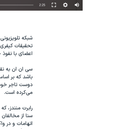
2:25
نرگس محمدی برنده جایزه نوبل صلح
همایش محافظه‌کاران آمریکا «سی‌پک»
صفحه‌های ویژه
شبکه تلويزيونی 
سفر پرزیدنت ترامپ به چین
تحقيقات کيفری د
اعضای با نفوذ
سی ان ان به نقل
باشد که بر اساس
دوست تاجر خود،
می‌کرده است
.
سنا از مخالفان 
اتهامات و در و