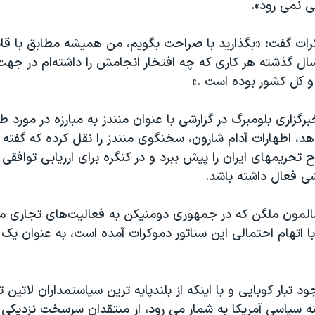
 نمی رود»
.
کرات گفت: «بگذاريد با صراحت بگويم، من هميشه مطابق با ق
ده‌ام. در ۲۳ سال گذشته هر کاری که چه افتخار انجامش را داشته‌ام در
و کل کشور بوده است
.
»
گزاری بلومبرگ در گزارشی با عنوان منندز به مبارزه در مورد ط
دهد، اظهارات آدام شارون، سخنگوی منندز را نقل کرده که گفته
حریمهای ایران را پیش ببرد و در کنگره برای ارزیابی توافق
 فعال داشته باشد.
 سالمون ملگن که در جمهوری دومنيکن به فعاليت‌های تجاری
ط با اتهام احتمالی این سناتور دموکرات آمده است، به عنوان 
ود تبار کوبايی و با اينکه از بلندپايه ترين سياستمداران لاتين تب
ه سياسی آمريکا به شمار می رود، از منتقدان سرسخت نزديکی