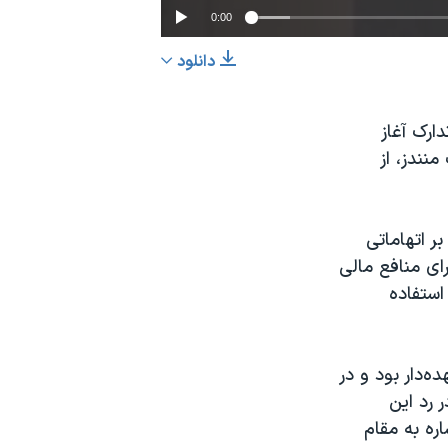
0:00
دانلود
EMBED
اشتراک
ارک آغاز
نندز، از
ر اتهاماتی
ای منافع مالی
استفاده
 سنا را عهده‌دار بود و در
 رد اين
ره به مقام