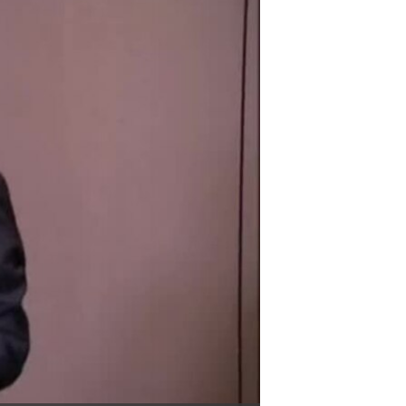
مستندها
فرهنگ و زندگی
حقوق شهروندی
انتخابات ریاست جمهوری آمریکا ۲۰۲۴
اقتصادی
حمله جمهوری اسلامی به اسرائیل
رمز مهسا
علم و فناوری
اسرائیل در جنگ
ورزش زنان در ایران
گالری عکس
اعتراضات زن، زندگی، آزادی
آرشیو پخش زنده
مجموعه مستندهای دادخواهی
تریبونال مردمی آبان ۹۸
دادگاه حمید نوری
چهل سال گروگان‌گیری
قانون شفافیت دارائی کادر رهبری ایران
اعتراضات مردمی آبان ۹۸
اسرائیل در جنگ