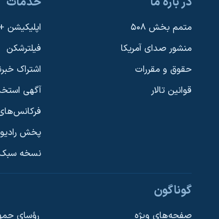
در باره ما
خدمات
متمم بخش ۵۰۸
اپلیکیشن +VOA
منشور صدای آمریکا
فیلترشکن
حقوق و مقررات
اشتراک خبرن
قوانین تالار
آگهی استخد
فرکانس‌های 
پخش رادیو
یادگیری زبان انگلیسی
نسخه سبک 
دنبال کنید
گوناگون
صفحه‌های ویژه
رؤسای جمهو