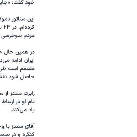
خود گفت: «جايی
این سناتور دمو
کر
مردم نيوجرسی 
در همین حال خبر
ایران ادامه می‌
مصمم است طرح ت
حاصل شود نقشی
رابرت منندز از
نام او در ارتبا
ياد می‌کند
.
آقای منندز با وج
کنگره و در صحن