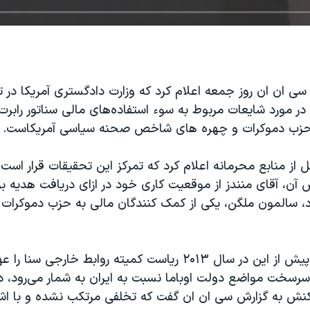
سی ان ان روز جمعه اعلام کرد که وزارت دادگستری آمريکا در تد
ر مورد شايعات مربوط به سوء استفاده‌های مالی سناتور رابرت م
 حزب دموکرات و چهره های شاخص صحنه سياسی آمريکاست
.
 از منابع محرمانه اعلام کرد که تمرکز اين تحقيقات قرار است ب
 آن، آقای منندز از موقعيت کاری خود در ازای دريافت هديه بر
 سالمون ملگن، يکی از کمک کنندگان مالی به حزب دموکرات 
رابرت منندز، که پيش از اين در سال ۲۰۱۳ رياست کميته روابط خارجی
سرسخت مواضع دولت اوباما نسبت به ايران به شمار می‌رود، در
اکنش به گزارش سی ان ان گفت که تخلفی مرتکب نشده و با اشا