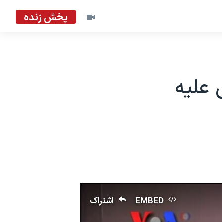
پخش زنده
 علیه
EMBED
اشتراک