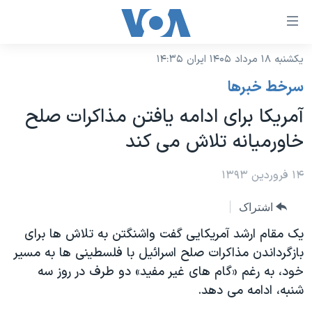
ینکهای
ابل
سترسی
یکشنبه ۱۸ مرداد ۱۴۰۵ ایران ۱۴:۳۵
خانه
هش
سرخط خبرها
نسخه سبک وب‌سایت
ه
آمریکا برای ادامه یافتن مذاکرات صلح
حتوای
موضوع ها
خاورمیانه تلاش می کند
صلی
برنامه های تلویزیونی
ایران
هش
جدول برنامه ها
۱۴ فروردین ۱۳۹۳
ه
آمریکا
فحه
صفحه‌های ویژه
جهان
اشتراک
صلی
فرکانس‌های صدای آمریکا
ورزشی
جام جهانی ۲۰۲۶
یک مقام ارشد آمریکایی گفت واشنگتن به تلاش ها برای
هش
پخش رادیویی
بازگرداندن مذاکرات صلح اسرائیل با فلسطینی ها به مسیر
ه
گزیده‌ها
عملیات خشم حماسی
خود، به رغم «گام های غیر مفید» دو طرف در روز سه
ستجو
۲۵۰سالگی آمریکا
ویژه برنامه‌ها
یادگیری زبان انگلیسی
شنبه، ادامه می دهد.
ویدیوها
بایگانی برنامه‌های تلویزیونی