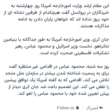
دنبال کنید
این مقام ارشد وزارت امورخارجه آمریکا روز چهارشنبه به
مستندها
فرهنگ و زندگی
خبرنگاران در بروکسل گفت هیچکدام از طرفین نشانه ای از
حقوق شهروندی
انتخابات ریاست جمهوری آمریکا ۲۰۲۴
خود بروز نداده اند که خواهان پایان دادن به ادامه
اقتصادی
حمله جمهوری اسلامی به اسرائیل
مذاکرات هستند.
رمز مهسا
علم و فناوری
زبانهای مختلف
جان کری، وزیر امورخارجه آمریکا به طور جداگانه با بنیامین
اسرائیل در جنگ
ورزش زنان در ایران
نتانیاهو، نخست وزیر اسرائیل و محمود عباس، رهبر
گالری عکس
اعتراضات زن، زندگی، آزادی
تشکیلات فلسطینی صحبت کرده است.
آرشیو پخش زنده
مجموعه مستندهای دادخواهی
روز سه شنبه، محمود عباس در اقدامی غیر منتظره گفت
تریبونال مردمی آبان ۹۸
برای به رسمیت شناخته شدن بیشتر در سازمان ملل متحد
دادگاه حمید نوری
تلاش می کند، اقدامی که به گفته آمریکا یک توافق پیشین
را نقض می کند. این تصمیم باعث شد جان کری دیدار از
چهل سال گروگان‌گیری
پیش تعیین شده خود با محمود عباس را لغو کند.
قانون شفافیت دارائی کادر رهبری ایران
اعتراضات مردمی آبان ۹۸
اشتراک
Follow us