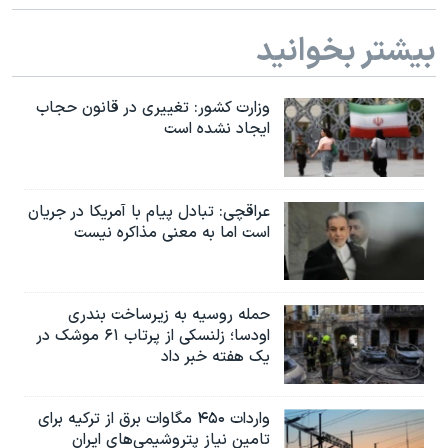
اسرائیل در جنگ
بیشتر بخوانید
نرگس محمدی برنده جایزه نوبل صلح
همایش محافظه‌کاران آمریکا «سی‌پک»
وزارت کشور: تغییری در قانون حجاب
صفحه‌های ویژه
ایجاد نشده است
سفر پرزیدنت ترامپ به چین
عراقچی: تبادل پیام با آمریکا در جریان
است اما به معنی مذاکره نیست
حمله روسیه به زیرساخت بندری
اودسا؛ زلنسکی از پرتاب ۶۱ موشک در
یک هفته خبر داد
واردات ۴۵۰ مگاوات برق از ترکیه برای
تامین نیاز پتروشیمی‌های ایران