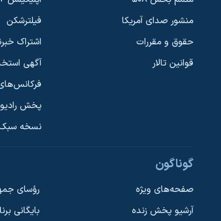
منشور صدای آمریکا
فیلترشکن
حقوق و مقررات
اشتراک خبرن
قوانین تالار
آگهی استخد
فرکانس‌های 
پخش رادیو
یادگیری زبان انگلیسی
نسخه سبک 
دنبال کنید
گوناگون
صفحه‌های ویژه
رؤسای جمهو
آرشیو پخش زنده
بایگانی برن
زبانهای مختلف