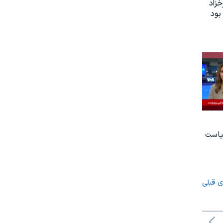
زاد
بود
یاست
ی قبلی