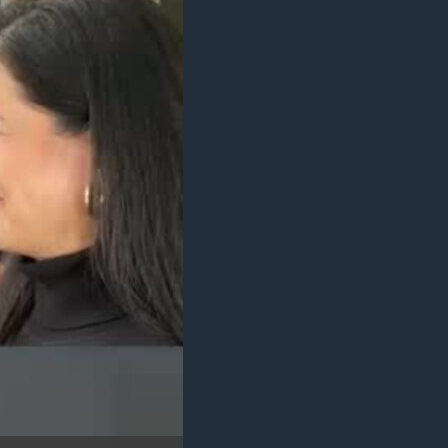
مستندها
فرهنگ و زندگی
حقوق شهروندی
انتخابات ریاست جمهوری آمریکا ۲۰۲۴
اقتصادی
حمله جمهوری اسلامی به اسرائیل
رمز مهسا
علم و فناوری
اسرائیل در جنگ
ورزش زنان در ایران
گالری عکس
اعتراضات زن، زندگی، آزادی
آرشیو پخش زنده
مجموعه مستندهای دادخواهی
تریبونال مردمی آبان ۹۸
دادگاه حمید نوری
چهل سال گروگان‌گیری
قانون شفافیت دارائی کادر رهبری ایران
اعتراضات مردمی آبان ۹۸
اسرائیل در جنگ