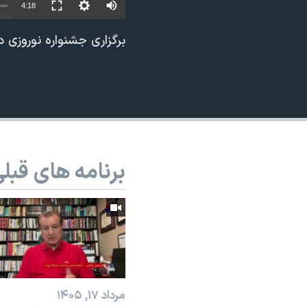
4:18
نرگس محمدی برنده جایزه نوبل صلح
برگزاری جشنواره نوروزی د
همایش محافظه‌کاران آمریکا «سی‌پک»
صفحه‌های ویژه
سفر پرزیدنت ترامپ به چین
برنامه های قبل
مرداد ۱۷, ۱۴۰۵