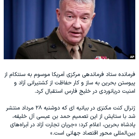
دنبال کنید
مستندها
فرهنگ و زندگی
حقوق شهروندی
انتخابات ریاست جمهوری آمریکا ۲۰۲۴
اقتصادی
حمله جمهوری اسلامی به اسرائیل
رمز مهسا
علم و فناوری
زبانهای مختلف
اسرائیل در جنگ
ورزش زنان در ایران
گالری عکس
اعتراضات زن، زندگی، آزادی
آرشیو پخش زنده
مجموعه مستندهای دادخواهی
فرمانده ستاد فرماندهی مرکزی آمریکا موسوم به سنتکام از
پیوستن بحرین به ساز و کار حفاظت از کشتیرانی آزاد و
تریبونال مردمی آبان ۹۸
امنیت دریانوردی در خلیج فارس استقبال کرد.
دادگاه حمید نوری
چهل سال گروگان‌گیری
ژنرال کنت مکنزی در بیانیه ای که دوشنبه ۲۸ مرداد منتشر
شد با ستایش از این تصمیم حمد بن عیسی آل خلیفه،
قانون شفافیت دارائی کادر رهبری ایران
پادشاه بحرین، اعلام کرد: «جریان تجارت آزاد در آبراه‌های
اعتراضات مردمی آبان ۹۸
بین‌المللی محور اقتصاد جهانی است.»