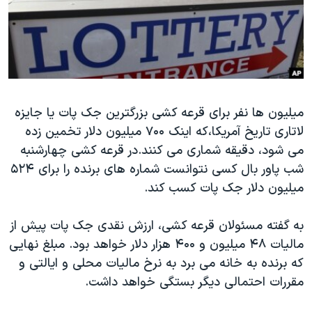
دنبال کنید
مستندها
فرهنگ و زندگی
حقوق شهروندی
انتخابات ریاست جمهوری آمریکا ۲۰۲۴
اقتصادی
حمله جمهوری اسلامی به اسرائیل
رمز مهسا
علم و فناوری
زبانهای مختلف
میلیون ها نفر برای قرعه کشی بزرگترین جک پات یا جایزه
اسرائیل در جنگ
ورزش زنان در ایران
لاتاری تاریخ آمریکا،که اینک ۷۰۰ میلیون دلار تخمین زده
گالری عکس
اعتراضات زن، زندگی، آزادی
می شود، دقیقه شماری می کنند.در قرعه کشی چهارشنبه
آرشیو پخش زنده
مجموعه مستندهای دادخواهی
شب پاور بال کسی نتوانست شماره های برنده را برای ۵۲۴
میلیون دلار جک پات کسب کند.
تریبونال مردمی آبان ۹۸
دادگاه حمید نوری
به گفته مسئولان قرعه کشی، ارزش نقدی جک پات پیش از
چهل سال گروگان‌گیری
مالیات ۴۸ میلیون و ۴۰۰ هزار دلار خواهد بود. مبلغ نهایی
که برنده به خانه می برد به نرخ مالیات محلی و ایالتی و
قانون شفافیت دارائی کادر رهبری ایران
مقررات احتمالی دیگر بستگی خواهد داشت.
اعتراضات مردمی آبان ۹۸