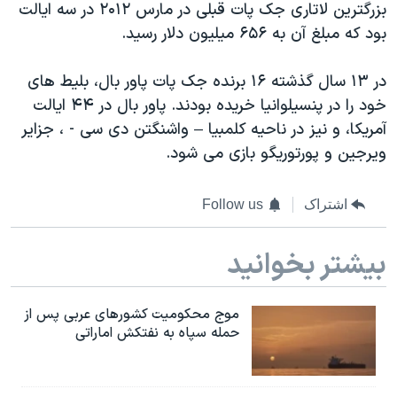
اسرائیل در جنگ
بزرگترین لاتاری جک پات قبلی در مارس ۲۰۱۲ در سه ایالت
بود که مبلغ آن به ۶۵۶ میلیون دلار رسید.
نرگس محمدی برنده جایزه نوبل صلح
همایش محافظه‌کاران آمریکا «سی‌پک»
در ۱۳ سال گذشته ۱۶ برنده جک پات پاور بال، بلیط های
صفحه‌های ویژه
خود را در پنسیلوانیا خریده بودند. پاور بال در ۴۴ ایالت
آمریکا، و نیز در ناحیه کلمبیا – واشنگتن دی سی - ، جزایر
سفر پرزیدنت ترامپ به چین
ویرجین و پورتوریگو بازی می شود.
اشتراک
Follow us
بیشتر بخوانید
موج محکومیت کشورهای عربی پس از
حمله سپاه به نفتکش اماراتی