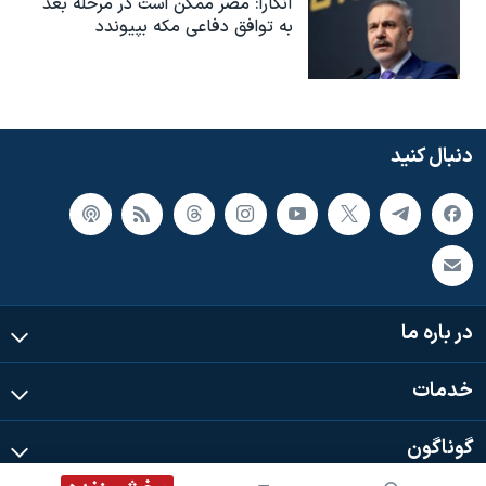
آنکارا: مصر ممکن است در مرحله بعد
به توافق دفاعی مکه بپیوندد
دنبال کنید
در باره ما
خدمات
گوناگون