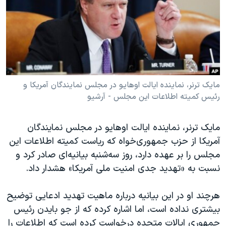
دنبال کنید
مستندها
فرهنگ و زندگی
حقوق شهروندی
انتخابات ریاست جمهوری آمریکا ۲۰۲۴
اقتصادی
حمله جمهوری اسلامی به اسرائیل
رمز مهسا
علم و فناوری
زبانهای مختلف
اسرائیل در جنگ
ورزش زنان در ایران
مایک ترنر، نماینده ایالت اوهایو در مجلس نمایندگان آمریکا و
رئیس کمیته اطلاعات این مجلس - آرشیو
گالری عکس
اعتراضات زن، زندگی، آزادی
آرشیو پخش زنده
مجموعه مستندهای دادخواهی
مایک ترنر، نماینده ایالت اوهایو در مجلس نمایندگان
تریبونال مردمی آبان ۹۸
آمریکا از حزب جمهوری‌خواه که ریاست کمیته اطلاعات این
مجلس را بر عهده دارد، روز سه‌شنبه بیانیه‌ای صادر کرد و
دادگاه حمید نوری
نسبت به «تهدید جدی امنیت ملی آمریکا» هشدار داد.
چهل سال گروگان‌گیری
قانون شفافیت دارائی کادر رهبری ایران
هرچند او در این بیانیه درباره ماهیت تهدید ادعایی توضیح
بیشتری نداده است، اما اشاره کرده که از جو بایدن رئیس
اعتراضات مردمی آبان ۹۸
جمهوری ایالات متحده درخواست کرده است که اطلاعات را