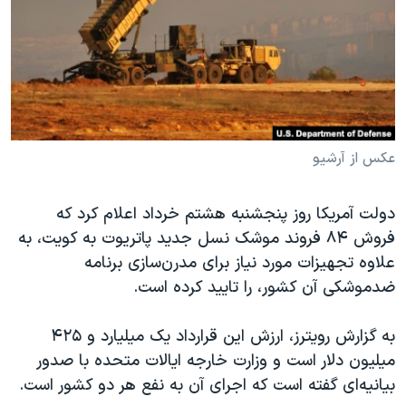
دنبال کنید
مستندها
فرهنگ و زندگی
حقوق شهروندی
انتخابات ریاست جمهوری آمریکا ۲۰۲۴
اقتصادی
حمله جمهوری اسلامی به اسرائیل
رمز مهسا
علم و فناوری
زبانهای مختلف
اسرائیل در جنگ
ورزش زنان در ایران
عکس از آرشیو
گالری عکس
اعتراضات زن، زندگی، آزادی
دولت آمریکا روز پنجشنبه هشتم خرداد اعلام کرد که
آرشیو پخش زنده
مجموعه مستندهای دادخواهی
فروش ۸۴ فروند موشک نسل جدید پاتریوت به کویت، به
تریبونال مردمی آبان ۹۸
علاوه تجهیزات مورد نیاز برای مدرن‌سازی برنامه
دادگاه حمید نوری
ضدموشکی آن کشور، را تایید کرده است.
چهل سال گروگان‌گیری
به گزارش رویترز، ارزش این قرارداد یک میلیارد و ۴۲۵
قانون شفافیت دارائی کادر رهبری ایران
میلیون دلار است و وزارت خارجه ایالات متحده با صدور
اعتراضات مردمی آبان ۹۸
بیانیه‌ای گفته است که اجرای آن به نفع هر دو کشور است.