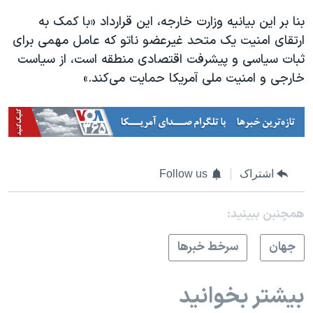
اسرائیل در جنگ
بنا بر این بیانیه وزارت خارجه، این قرارداد «با کمک به
نرگس محمدی برنده جایزه نوبل صلح
ارتقای امنیت یک متحد غیرعضو ناتو که عامل مهمی برای
همایش محافظه‌کاران آمریکا «سی‌پک»
ثبات سیاسی و پیشرفت اقتصادی منطقه است، از سیاست
خارجی و امنیت ملی آمریکا حمایت می‌کند.»
صفحه‌های ویژه
سفر پرزیدنت ترامپ به چین
اشتراک
Follow us
همچنبن ببینید:
جهان
سرخط خبرها
بیشتر بخوانید