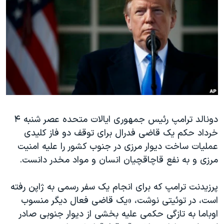
دنبال کنید
مستندها
فرهنگ و زندگی
حقوق شهروندی
انتخابات ریاست جمهوری آمریکا ۲۰۲۴
اقتصادی
حمله جمهوری اسلامی به اسرائیل
رمز مهسا
علم و فناوری
زبانهای مختلف
اسرائیل در جنگ
ورزش زنان در ایران
گالری عکس
اعتراضات زن، زندگی، آزادی
دونالد ترامپ رئیس جمهوری ایالات متحده عصر شنبه ۴
آرشیو پخش زنده
مجموعه مستندهای دادخواهی
خرداد حکم یک قاضی فدرال برای توقف دو فاز کلیدی
تریبونال مردمی آبان ۹۸
عملیات ساخت دیوار مرزی در جنوب کشور را علیه امنیت
دادگاه حمید نوری
مرزی و به نفع قاچاقچیان انسان و مواد مخدر دانست.
چهل سال گروگان‌گیری
پرزیدنت ترامپ که برای انجام یک سفر رسمی به ژاپن رفته
قانون شفافیت دارائی کادر رهبری ایران
است، در توئیتی نوشت، «یک قاضی فعال دیگر منسوب
اعتراضات مردمی آبان ۹۸
اوباما به تازگی حکمی علیه بخشی از دیوار جنوبی صادر