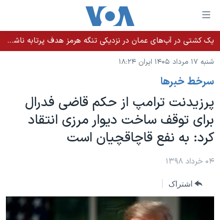
ینکهای
ابل
سترسی
یک کشتی در آب‌های عمان در نزدیکی تنگه هرمز هدف پرتابه ناشناس قرار گرفت
خانه
هش
شنبه ۱۷ مرداد ۱۴۰۵ ایران ۱۸:۲۴
نسخه سبک وب‌سایت
ه
سرخط خبرها
حتوای
موضوع ها
صلی
پرزیدنت ترامپ از حکم قاضی فدرال
برنامه های تلویزیونی
ایران
هش
برای توقف ساخت دیوار مرزی انتقاد
جدول برنامه ها
ه
آمریکا
کرد: به نفع قاچاقچیان است
فحه
صفحه‌های ویژه
جهان
صلی
فرکانس‌های صدای آمریکا
ورزشی
جام جهانی ۲۰۲۶
۰۴ خرداد ۱۳۹۸
هش
پخش رادیویی
ه
گزیده‌ها
عملیات خشم حماسی
اشتراک
ستجو
۲۵۰سالگی آمریکا
ویژه برنامه‌ها
یادگیری زبان انگلیسی
ویدیوها
بایگانی برنامه‌های تلویزیونی