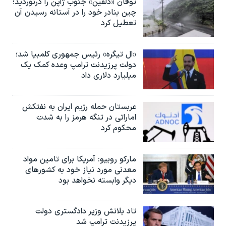
توفان «دلفین» جنوب ژاپن را درنوردید؛
چین بنادر خود را در آستانه رسیدن آن
تعطیل کرد
«ال تیگره» رئیس جمهوری کلمبیا شد؛
دولت پرزیدنت ترامپ وعده کمک یک
میلیارد دلاری داد
عربستان حمله رژیم ایران به نفتکش
اماراتی در تنگه هرمز را به‌ شدت
محکوم کرد
مارکو روبیو: آمریکا برای تامین مواد
معدنی مورد نیاز خود به کشورهای
دیگر وابسته نخواهد بود
تاد بلانش وزیر دادگستری دولت
پرزیدنت ترامپ شد