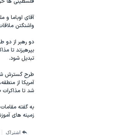
فلسطینی ها خوا
مستندها
فرهنگ و زندگی
حقوق شهروندی
انتخابات ریاست جمهوری آمریکا ۲۰۲۴
آقای اوباما و م
اقتصادی
حمله جمهوری اسلامی به اسرائیل
واشنگتن ملاقات 
رمز مهسا
علم و فناوری
دو رهبر از دو ط
اسرائیل در جنگ
ورزش زنان در ایران
بپرهیزند تا مذ
گالری عکس
اعتراضات زن، زندگی، آزادی
تبدیل شود.
آرشیو پخش زنده
مجموعه مستندهای دادخواهی
طرح گسترش شهر
تریبونال مردمی آبان ۹۸
آمریکا از منطقه
دادگاه حمید نوری
شد تا مذاکرات ص
چهل سال گروگان‌گیری
به گفته مقامات 
قانون شفافیت دارائی کادر رهبری ایران
زمینه های آموزش
اعتراضات مردمی آبان ۹۸
اسرائیل در جنگ
اشتراک