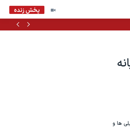
پخش زنده
قبلی
بعدی
نه
لی ها و