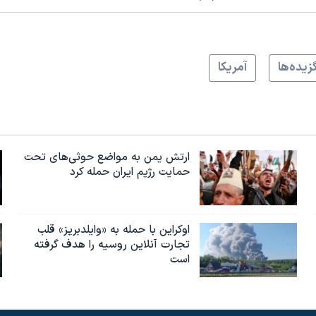
زيده‌ها
آمريکا
ارتش یمن به مواضع حوثی‌های تحت
حمایت رژیم ایران حمله کرد
اوکراین با حمله به «وایلدبریز» قلب
تجارت آنلاین روسیه را هدف گرفته
است