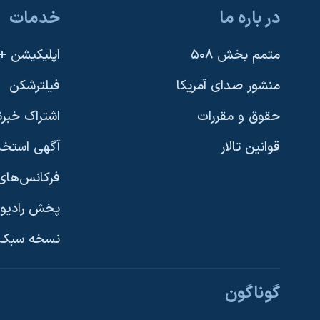
در باره ما
خدمات
متمم بخش ۵۰۸
اپلیکیشن +VOA
منشور صدای آمریکا
فیلترشکن
حقوق و مقررات
اشتراک خبرن
قوانین تالار
آگهی استخد
فرکانس‌های 
پخش رادیو
یادگیری زبان انگلیسی
نسخه سبک 
دنبال کنید
گوناگون