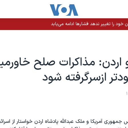
یران حمله کرد
و اردن: مذاکرات صلح خاورمیا
دتر ازسرگرفته شود
یس جمهوری آمریکا و ملک عبدالله پادشاه اردن خواستار از اسرائی