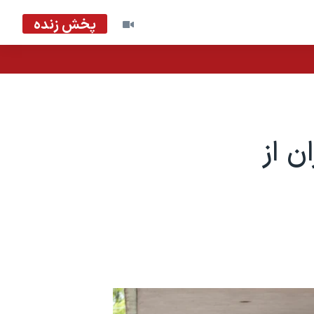
پخش زنده
ن از