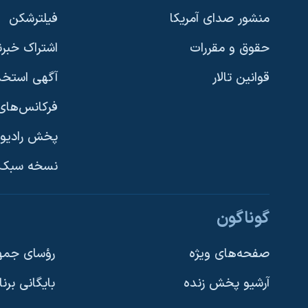
منشور صدای آمریکا
فیلترشکن
حقوق و مقررات
اشتراک خبرن
قوانین تالار
آگهی استخد
فرکانس‌های 
پخش رادیو
یادگیری زبان انگلیسی
نسخه سبک 
دنبال کنید
گوناگون
صفحه‌های ویژه
رؤسای جمهو
آرشیو پخش زنده
بایگانی برن
زبانهای مختلف