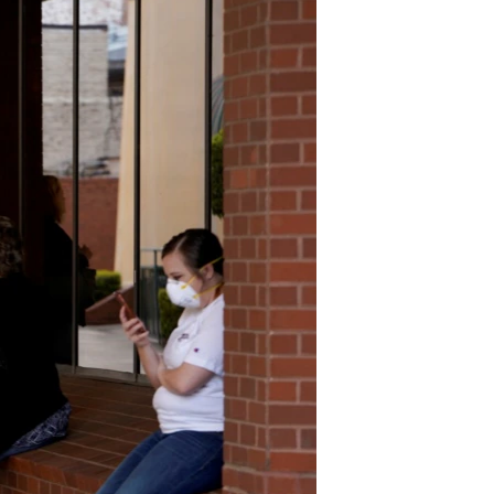
مستندها
فرهنگ و زندگی
حقوق شهروندی
انتخابات ریاست جمهوری آمریکا ۲۰۲۴
اقتصادی
حمله جمهوری اسلامی به اسرائیل
رمز مهسا
علم و فناوری
اسرائیل در جنگ
ورزش زنان در ایران
گالری عکس
اعتراضات زن، زندگی، آزادی
آرشیو پخش زنده
مجموعه مستندهای دادخواهی
تریبونال مردمی آبان ۹۸
دادگاه حمید نوری
چهل سال گروگان‌گیری
قانون شفافیت دارائی کادر رهبری ایران
اعتراضات مردمی آبان ۹۸
اسرائیل در جنگ