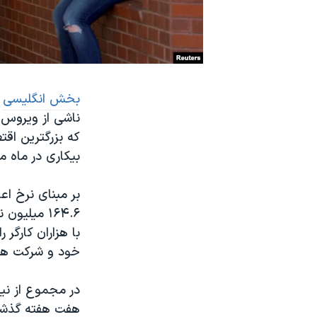
نرگس محمدی برنده جایزه نوبل صلح
همایش محافظه‌کاران آمریکا «سی‌پک»
صفحه‌های ویژه
سفر پرزیدنت ترامپ به چین
بخش انگلیسی
ص
بیکاری در ماه مارس ۴.۴ د
بر مبنای نرخ اع
۱۶۴.۶ میلی
با هزاران کارگر
خود و شرکت های 
هفت هفته گذشته