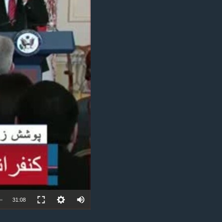
مستندها
فرهنگ و زندگی
حقوق شهروندی
انتخابات ریاست جمهوری آمریکا ۲۰۲۴
اقتصادی
حمله جمهوری اسلامی به اسرائیل
رمز مهسا
علم و فناوری
اسرائیل در جنگ
ورزش زنان در ایران
گالری عکس
اعتراضات زن، زندگی، آزادی
آرشیو پخش زنده
مجموعه مستندهای دادخواهی
تریبونال مردمی آبان ۹۸
دادگاه حمید نوری
چهل سال گروگان‌گیری
قانون شفافیت دارائی کادر رهبری ایران
اعتراضات مردمی آبان ۹۸
31:08
اسرائیل در جنگ