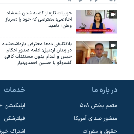
جزییات تازه از کشته شدن شمشاد
اخلاصی؛ معترضی که خود را «سرباز
وطن» نامید
بلاتکلیفی ده‌ها معترض بازداشت‌شده
در زندان اردبیل؛ ادامه صدور احکام
حبس و اعدام بدون مستندات کافی.
گفت‌وگو با حسین احمدی‌نیاز
در باره ما
خدمات
متمم بخش ۵۰۸
اپلیکیشن +VOA
منشور صدای آمریکا
فیلترشکن
حقوق و مقررات
اشتراک خبرن