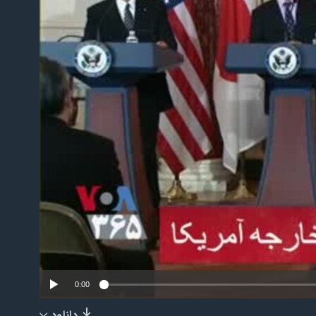
No m
0:00