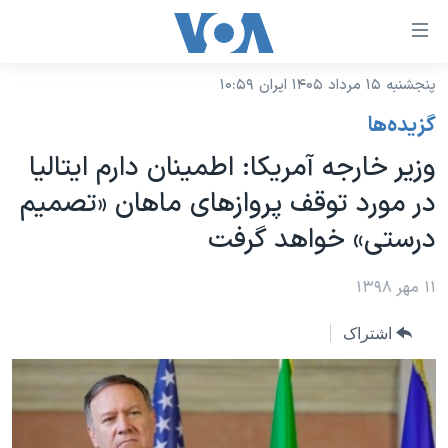
ینکهای
ابل
سترسی
پنجشنبه ۱۵ مرداد ۱۴۰۵ ایران ۱۰:۵۹
خانه
هش
گزيده‌ها
نسخه سبک وب‌سایت
ه
وزیر خارجه آمریکا: اطمینان دارم ایتالیا
حتوای
موضوع ها
در مورد توقف پروازهای ماهان «تصمیم
صلی
برنامه های تلویزیونی
ایران
هش
درستی» خواهد گرفت
جدول برنامه ها
ه
آمریکا
فحه
صفحه‌های ویژه
۱۱ مهر ۱۳۹۸
جهان
صلی
فرکانس‌های صدای آمریکا
ورزشی
جام جهانی ۲۰۲۶
هش
اشتراک
پخش رادیویی
ه
گزیده‌ها
عملیات خشم حماسی
ستجو
۲۵۰سالگی آمریکا
ویژه برنامه‌ها
یادگیری زبان انگلیسی
ویدیوها
بایگانی برنامه‌های تلویزیونی