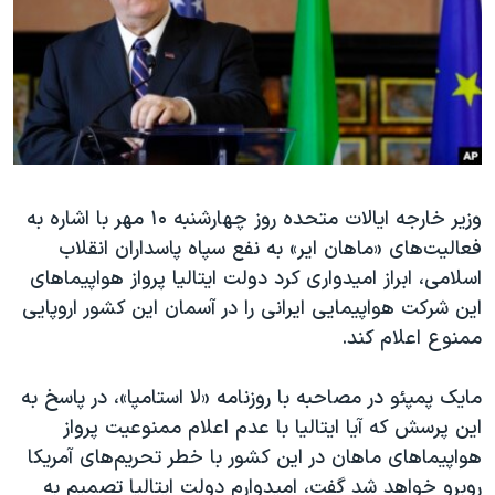
دنبال کنید
مستندها
فرهنگ و زندگی
حقوق شهروندی
انتخابات ریاست جمهوری آمریکا ۲۰۲۴
اقتصادی
حمله جمهوری اسلامی به اسرائیل
رمز مهسا
علم و فناوری
زبانهای مختلف
اسرائیل در جنگ
ورزش زنان در ایران
وزیر خارجه ایالات متحده روز چهارشنبه ۱۰ مهر با اشاره به
گالری عکس
اعتراضات زن، زندگی، آزادی
فعالیت‌های «ماهان ایر» به نفع سپاه پاسداران انقلاب
آرشیو پخش زنده
مجموعه مستندهای دادخواهی
اسلامی، ابراز امیدواری کرد دولت ایتالیا پرواز هواپیماهای
تریبونال مردمی آبان ۹۸
این شرکت هواپیمایی ایرانی را در آسمان این کشور اروپایی
ممنوع اعلام کند.
دادگاه حمید نوری
چهل سال گروگان‌گیری
مایک پمپئو در مصاحبه با روزنامه «لا استامپا»، در پاسخ به
قانون شفافیت دارائی کادر رهبری ایران
این پرسش که آیا ایتالیا با عدم اعلام ممنوعیت پرواز
هواپیماهای ماهان در این کشور با خطر تحریم‌های آمریکا
اعتراضات مردمی آبان ۹۸
روبرو خواهد شد گفت، امیدوارم دولت ایتالیا تصمیم به