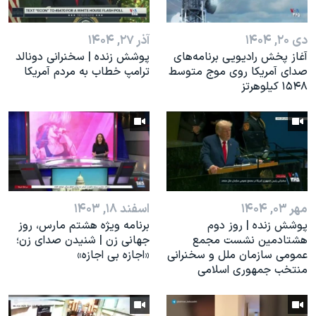
اسرائیل در جنگ
نرگس محمدی برنده جایزه نوبل صلح
دی ۲۰, ۱۴۰۴
آذر ۲۷, ۱۴۰۴
همایش محافظه‌کاران آمریکا «سی‌پک»
آغاز پخش رادیویی برنامه‌های
پوشش زنده | سخنرانی دونالد
صدای آمریکا روی موج متوسط
ترامپ خطاب به مردم آمریکا
صفحه‌های ویژه
۱۵۴۸ کیلوهرتز
سفر پرزیدنت ترامپ به چین
مهر ۰۳, ۱۴۰۴
اسفند ۱۸, ۱۴۰۳
پوشش زنده | روز دوم
برنامه ویژه هشتم مارس، روز
هشتادمین نشست مجمع
جهانی زن | شنیدن صدای زن؛
عمومی سازمان ملل و سخنرانی
«اجازه بی اجازه»
منتخب جمهوری اسلامی