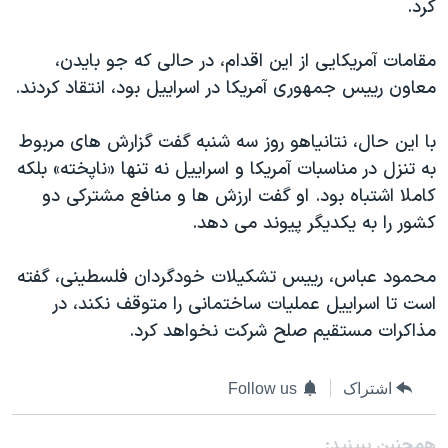
کرد.
اسرائیل در جنگ
نرگس محمدی برنده جایزه نوبل صلح
مقامات آمریکایی از این اقدام، در حالی که جو بایدن،
همایش محافظه‌کاران آمریکا «سی‌پک»
معاون رییس جمهوری آمریکا در اسراییل بود، انتقاد کردند.
صفحه‌های ویژه
با این حال، نتانیاهو روز سه شنبه گفت گزارش های مربوط
سفر پرزیدنت ترامپ به چین
به تنزل در مناسبات آمریکا و اسراییل نه تنها «ناپخته» بلکه
کاملا اشتباه بود. او گفت ارزش ها و منافع مشترکی دو
کشور را به یکدیگر پیوند می دهد.
محمود عباس، رییس تشکیلات خودگردان فلسطینی، گفته
است تا اسراییل عملیات ساختمانی را متوقف نکند، در
مذاکرات مستقیم صلح شرکت نخواهد کرد.
اشتراک
Follow us
همچنبن ببینید: