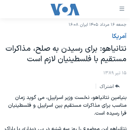
ینکهای
ابل
سترسی
جمعه ۱۶ مرداد ۱۴۰۵ ایران ۱۶:۰۸
خانه
هش
آمريکا
نسخه سبک وب‌سایت
ه
نتانیاهو: برای رسیدن به صلح، مذاکرات
حتوای
موضوع ها
مستقیم با فلسطینیان لازم است
صلی
برنامه های تلویزیونی
ایران
هش
جدول برنامه ها
۱۵ تیر ۱۳۸۹
ه
آمریکا
فحه
صفحه‌های ویژه
جهان
اشتراک
صلی
فرکانس‌های صدای آمریکا
ورزشی
جام جهانی ۲۰۲۶
بنیامین نتانیاهو، نخست وزیر اسراییل، می گوید زمان
هش
پخش رادیویی
مناسب برای مذاکرات مستقیم بین اسراییل و فلسطینیان
ه
گزیده‌ها
عملیات خشم حماسی
فرا رسیده است.
ستجو
۲۵۰سالگی آمریکا
ویژه برنامه‌ها
یادگیری زبان انگلیسی
ویدیوها
بایگانی برنامه‌های تلویزیونی
نتانیاهو این موضوع را روز سه شنبه در پی دیداری با باراک