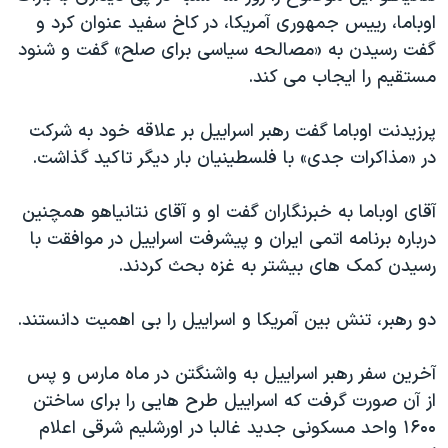
دنبال کنید
اوباما، رییس جمهوری آمریکا، در کاخ سفید عنوان کرد و
مستندها
فرهنگ و زندگی
گفت رسیدن به «مصالحه سیاسی برای صلح» گفت و شنود
حقوق شهروندی
انتخابات ریاست جمهوری آمریکا ۲۰۲۴
مستقیم را ایجاب می کند.
اقتصادی
حمله جمهوری اسلامی به اسرائیل
پرزیدنت اوباما گفت رهبر اسراییل بر علاقه خود به شرکت
رمز مهسا
علم و فناوری
زبانهای مختلف
در «مذاکرات جدی» با فلسطینیان بار دیگر تاکید گذاشت.
اسرائیل در جنگ
ورزش زنان در ایران
گالری عکس
اعتراضات زن، زندگی، آزادی
آقای اوباما به خبرنگاران گفت او و آقای نتانیاهو همچنین
درباره برنامه اتمی ایران و پیشرفت اسراییل در موافقت با
آرشیو پخش زنده
مجموعه مستندهای دادخواهی
رسیدن کمک های بیشتر به غزه بحث کردند.
تریبونال مردمی آبان ۹۸
دادگاه حمید نوری
دو رهبر، تنش بین آمریکا و اسراییل را بی اهمیت دانستند.
چهل سال گروگان‌گیری
آخرین سفر رهبر اسراییل به واشنگتن در ماه مارس و پس
قانون شفافیت دارائی کادر رهبری ایران
از آن صورت گرفت که اسراییل طرح هایی را برای ساختن
اعتراضات مردمی آبان ۹۸
۱۶۰۰ واحد مسکونی جدید غالبا در اورشلیم شرقی اعلام