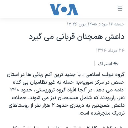
ینکهای
ابل
سترسی
جمعه ۱۶ مرداد ۱۴۰۵ ایران ۱۳:۲۶
خانه
هش
داعش همچنان قربانی می گیرد
نسخه سبک وب‌سایت
ه
حتوای
۲۴ مرداد ۱۳۹۴
موضوع ها
صلی
برنامه های تلویزیونی
ایران
اشتراک
هش
جدول برنامه ها
ه
آمریکا
گروه دولت اسلامی ، با جدید ترین آدم ربائی ها در استان
فحه
صفحه‌های ویژه
حمص در مرکز سوریه،به حمله به غیر نظامیان بی گناه
جهان
صلی
ادامه می دهد. در آنجا افراد گروه تروریستی، حدود ۲۳۰
فرکانس‌های صدای آمریکا
ورزشی
جام جهانی ۲۰۲۶
هش
نفر، راربودند که شامل مسیحیان نیز می شوند. حملات
پخش رادیویی
ه
گزیده‌ها
عملیات خشم حماسی
داعش همچنین به دربدری حدود ۲ هزار نفر از روستاهای
ستجو
نزدیک منجرشده است.
۲۵۰سالگی آمریکا
ویژه برنامه‌ها
یادگیری زبان انگلیسی
ویدیوها
بایگانی برنامه‌های تلویزیونی