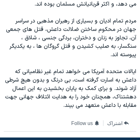
اسرائیل در جنگ
می دهد، و اکثر قربانیانش مسلمان بوده اند.
نرگس محمدی برنده جایزه نوبل صلح
مردم تمام ادیان و بسیاری از رهبران مذهبی در سراسر
همایش محافظه‌کاران آمریکا «سی‌پک»
جهان در محکوم ساختن ضلالت داعش، قتل های جمعی
صفحه‌های ویژه
آن، تجاوز به زنان و دختران، بردگی جنسی ، شلاق ،
سنگسار، به صلیب کشیدن و قتل گروگان ها ، به یکدیگر
سفر پرزیدنت ترامپ به چین
پیوسته اند.
ایالات متحده آمریکا می خواهد تمام غیر نظامیانی که
داعش به اسارت گرفته است، بی درنگ و بدون هیچ شرطی
آزاد شوند. و برای کمک به پایان بخشیدن به این اعمال
دهشتناک، همچنان خود را به هدایت ائتلاف جهانی جهت
مقابله با داعش متعهد می بیند.
اشتراک
Follow us