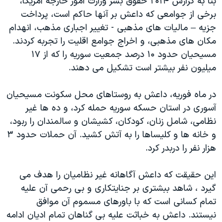
بنا به گزارش ۲۰۱۴ حقوق بشر وزارت امور خارجه آمریکا،
دنبال کنید
مستندها
فرهنگ و زندگی
برخی از جوامعی که داعش بر آنها حاکم است، پرداخت
جزیه – مالیات های مذهبی - تغییر اجباری مذهب، انهدام
حقوق شهروندی
انتخابات ریاست جمهوری آمریکا ۲۰۲۴
مکان های مذهبی، و اخراج جوامع اقلیت را تجربه کردند.
اقتصادی
حمله جمهوری اسلامی به اسرائیل
مسیحیان حدود ۱۰ درصد جمعیت سوریه را که از ۱۷
رمز مهسا
علم و فناوری
میلیون نفر بیشتر است تشکیل می دهند.
زبانهای مختلف
اسرائیل در جنگ
ورزش زنان در ایران
در ماه فوریه، داعش به روستاهای محل سکونت مسیحیان
گالری عکس
اعتراضات زن، زندگی، آزادی
آسوری در استان حسکه سوریه حمله کرد، و ده ها غیر
آرشیو پخش زنده
مجموعه مستندهای دادخواهی
نظامی، شامل زنان، کودکان، کشیشان و سالمندان را ربود،
و خانه ها و کلیساها را به آتش کشید. آن حملات حدود ۳
تریبونال مردمی آبان ۹۸
هزار نفر را دربدر کرد.
دادگاه حمید نوری
چهل سال گروگان‌گیری
این حقیقت که داعش آگاهانه غیر نظامیان را هدف می
گیرد ، شاهد ببشتری بر جنایتکاری و بی رحمی آن علیه
قانون شفافیت دارائی کادر رهبری ایران
تمام کسانی است که با باورهای مسموم آن موافق
اعتراضات مردمی آبان ۹۸
نیستند. داعش به خباثت علیه بی گناهان تمام ادیان ادامه