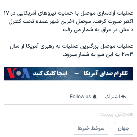
اسرائیل در جنگ
عملیات آزادسازی موصل با حمایت نیروهای آمریکایی در ۱۷
نرگس محمدی برنده جایزه نوبل صلح
اکتبر صورت گرفت. موصل آخرین شهر عمده تحت کنترل
همایش محافظه‌کاران آمریکا «سی‌پک»
داعش در عراق به شمار می رفت.
صفحه‌های ویژه
عملیات موصل بزرگترین عملیات به رهبری آمریکا از سال
سفر پرزیدنت ترامپ به چین
۲۰۰۳ به این سو به شمار میرود.
اشتراک
Follow us
همچنبن ببینید:
جهان
سرخط خبرها