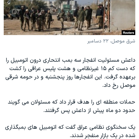
دنبال کنید
مستندها
فرهنگ و زندگی
حقوق شهروندی
انتخابات ریاست جمهوری آمریکا ۲۰۲۴
اقتصادی
حمله جمهوری اسلامی به اسرائیل
رمز مهسا
علم و فناوری
شرق موصل، ۲۲ دسامبر
زبانهای مختلف
اسرائیل در جنگ
ورزش زنان در ایران
داعش مسئولیت انفجار سه بمب انتحاری درون اتومبیل را
گالری عکس
اعتراضات زن، زندگی، آزادی
که دست کم ۱۵ غیرنظامی و هشت پلیس عراقی را کشت
آرشیو پخش زنده
مجموعه مستندهای دادخواهی
برعهده گرفت. این انفجارها روز پنجشنبه و در حومه شرقی
موصل رخ داد.
تریبونال مردمی آبان ۹۸
دادگاه حمید نوری
حملات منطقه ای را هدف قرار داد که مسئولان می گویند
چهل سال گروگان‌گیری
حدود دو ماه پیش از داعش پس گرفتند.
قانون شفافیت دارائی کادر رهبری ایران
یک سخنگوی نظامی عراق گفت که اتومبیل های بمبگذاری
اعتراضات مردمی آبان ۹۸
شده در یک بازار منفجر شدند.