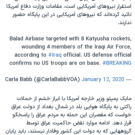
اسرائیل در جنگ
استقرار نیروهای آمریکایی است، مقامات وزارت دفاع آمریکا
نرگس محمدی برنده جایزه نوبل صلح
تائید کرده‌اند که نیروهای آمریکایی در این پایگاه حضور
ندارند.
همایش محافظه‌کاران آمریکا «سی‌پک»
صفحه‌های ویژه
Balad Airbase targeted with 8 Katyusha rockets,
سفر پرزیدنت ترامپ به چین
wounding 4 members of the Iraqi Air Force,
according to
#Iraq
official. US defense official
confirms no US troops are on base.
#BREAKING
January 12, 2020
— Carla Babb (@CarlaBabbVOA)
مایک پمپئو وزیر خارجه آمریکا با ابراز خشم از حملات
راکتی به پایگاه هوایی بلد در شمال بغداد از دولت عراق
خواست که مقصران این حمله به مردم عراق را پاسخگو
قرار دهد. ادامه موارد نقض حاکمیت عراق توسط
گروههایی که به دولت این کشور وفادار نیستند، باید پایان