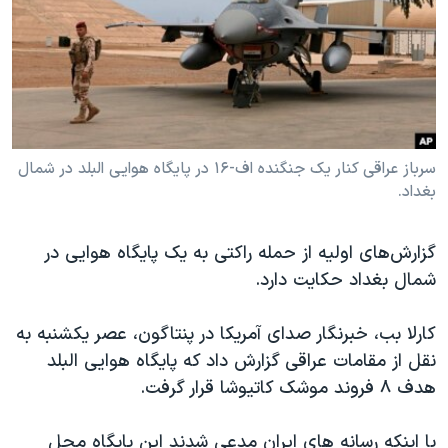
دنبال کنید
مستندها
فرهنگ و زندگی
حقوق شهروندی
انتخابات ریاست جمهوری آمریکا ۲۰۲۴
اقتصادی
حمله جمهوری اسلامی به اسرائیل
رمز مهسا
علم و فناوری
زبانهای مختلف
اسرائیل در جنگ
ورزش زنان در ایران
سرباز عراقی کنار یک جنگنده اف-۱۶ در پایگاه هوایی البلد در شمال
بغداد.
گالری عکس
اعتراضات زن، زندگی، آزادی
آرشیو پخش زنده
مجموعه مستندهای دادخواهی
گزارش‌های اولیه از حمله راکتی به یک پایگاه هوایی در
تریبونال مردمی آبان ۹۸
شمال بغداد حکایت دارد.
دادگاه حمید نوری
کارلا بب، خبرنگار صدای آمریکا در پنتاگون، عصر یکشنبه به
چهل سال گروگان‌گیری
نقل از مقامات عراقی گزارش داد که پایگاه هوایی البلد
قانون شفافیت دارائی کادر رهبری ایران
هدف ۸ فروند موشک کاتیوشا قرار گرفت.
اعتراضات مردمی آبان ۹۸
با اینکه رسانه های ایران مدعی شدند این پایگاه محل