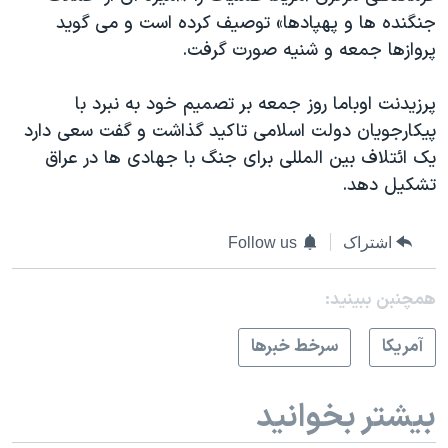
دنبال کنید
جنگنده ها و پهپادها» توصیف کرده است و می گوید
مستندها
فرهنگ و زندگی
پروازها جمعه و شنیه صورت گرفت.
حقوق شهروندی
انتخابات ریاست جمهوری آمریکا ۲۰۲۴
اقتصادی
حمله جمهوری اسلامی به اسرائیل
پرزیدنت اوباما روز جمعه بر تصمیم خود به نبرد با
پیکارجویان دولت اسلامی تاکید گذاشت و گفت سعی دارد
رمز مهسا
علم و فناوری
زبانهای مختلف
یک ائتلاف بین المللی برای جنگ با جهادی ها در عراق
اسرائیل در جنگ
ورزش زنان در ایران
تشکیل دهد.
گالری عکس
اعتراضات زن، زندگی، آزادی
آرشیو پخش زنده
مجموعه مستندهای دادخواهی
اشتراک
Follow us
تریبونال مردمی آبان ۹۸
همچنبن ببینید:
دادگاه حمید نوری
آمريکا
سرخط خبرها
چهل سال گروگان‌گیری
قانون شفافیت دارائی کادر رهبری ایران
بیشتر بخوانید
اعتراضات مردمی آبان ۹۸