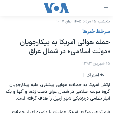
ینکهای
ابل
سترسی
پنجشنبه ۱۵ مرداد ۱۴۰۵ ایران ۱۰:۱۷
خانه
هش
سرخط خبرها
نسخه سبک وب‌سایت
ه
حمله هوائی آمریکا به پیکارجویان
حتوای
موضوع ها
«دولت اسلامی» در شمال عراق
صلی
برنامه های تلویزیونی
ایران
هش
جدول برنامه ها
۱۵ شهریور ۱۳۹۳
ه
آمریکا
فحه
صفحه‌های ویژه
جهان
اشتراک
صلی
فرکانس‌های صدای آمریکا
ورزشی
جام جهانی ۲۰۲۶
ارتش آمریکا به حملات هوایی ییشتری علیه پیکارجویان
هش
پخش رادیویی
گروه دولت اسلامی در شمال عراق دست زده، و آنها و یک
ه
گزیده‌ها
عملیات خشم حماسی
انبار نظامی درنزدیکی شهر اربیل را هدف گرفته است.
ستجو
۲۵۰سالگی آمریکا
ویژه برنامه‌ها
یادگیری زبان انگلیسی
ویدیوها
بایگانی برنامه‌های تلویزیونی
فرماندهی مرکزی آمریکا عملیات را «آمیزه ای از حملات