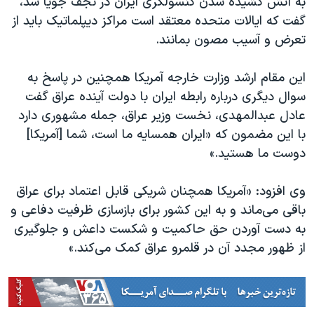
به آتش کشیده شدن کنسولگری ایران در نجف جویا شد،
اسرائیل در جنگ
گفت که ایالات متحده معتقد است مراکز دیپلماتیک باید از
نرگس محمدی برنده جایزه نوبل صلح
تعرض و آسیب مصون بمانند.
همایش محافظه‌کاران آمریکا «سی‌پک»
این مقام ارشد وزارت خارجه آمریکا همچنین در پاسخ به
صفحه‌های ویژه
سوال دیگری درباره رابطه ایران با دولت آینده عراق گفت
سفر پرزیدنت ترامپ به چین
عادل عبدالمهدی، نخست وزیر عراق، جمله مشهوری دارد
با این مضمون که «ایران همسایه ما است، شما [آمریکا]
دوست ما هستید.»
وی افزود:‌ «آمریکا همچنان شریکی قابل اعتماد برای عراق
باقی می‌ماند و به این کشور برای بازسازی ظرفیت دفاعی و
به دست آوردن حق حاکمیت و شکست داعش و جلوگیری
از ظهور مجدد آن در قلمرو عراق کمک می‌کند.»