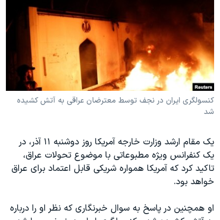
دنبال کنید
مستندها
فرهنگ و زندگی
حقوق شهروندی
انتخابات ریاست جمهوری آمریکا ۲۰۲۴
اقتصادی
حمله جمهوری اسلامی به اسرائیل
رمز مهسا
علم و فناوری
زبانهای مختلف
اسرائیل در جنگ
ورزش زنان در ایران
گالری عکس
اعتراضات زن، زندگی، آزادی
کنسولگری ایران در نجف توسط معترضان عراقی به آتش کشیده
شد
آرشیو پخش زنده
مجموعه مستندهای دادخواهی
تریبونال مردمی آبان ۹۸
یک مقام ارشد وزارت خارجه آمریکا روز دوشنبه ۱۱ آذر، در
دادگاه حمید نوری
یک کنفرانس ویژه مطبوعاتی با موضوع تحولات عراق،
تاکید کرد که آمریکا همواره شریکی قابل اعتماد برای عراق
چهل سال گروگان‌گیری
خواهد بود.
قانون شفافیت دارائی کادر رهبری ایران
اعتراضات مردمی آبان ۹۸
او همچنین در پاسخ به سوال خبرنگاری که نظر او را درباره