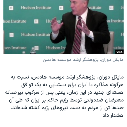
دنبال کنید
مستندها
فرهنگ و زندگی
حقوق شهروندی
انتخابات ریاست جمهوری آمریکا ۲۰۲۴
اقتصادی
حمله جمهوری اسلامی به اسرائیل
رمز مهسا
علم و فناوری
زبانهای مختلف
اسرائیل در جنگ
ورزش زنان در ایران
گالری عکس
اعتراضات زن، زندگی، آزادی
مایکل دوران، پژوهشگر ارشد موسسه هادسن
آرشیو پخش زنده
مجموعه مستندهای دادخواهی
مایکل دوران، پژوهشگر ارشد موسسه هادسن، نسبت به
تریبونال مردمی آبان ۹۸
هرگونه مذاکره با ایران برای دستیابی به یک توافق
دادگاه حمید نوری
هسته‌ای جدید در این زمان، یعنی پس از سرکوب بیرحمانه
چهل سال گروگان‌گیری
معترضان ضددولتی توسط رژیم حاکم بر ایران که طی آن
صدها تن از مردم به دست نیروهای رژیم کشته شده‌اند،
قانون شفافیت دارائی کادر رهبری ایران
هشدار داد.
اعتراضات مردمی آبان ۹۸