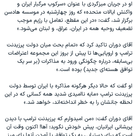
اسرائیل در جنگ
او در جریان میزگردی با عنوان «سرکوب مرگبار ایران و
واکنش ایالات متحده» که روز چهارشنبه در موسسه هادسن
نرگس محمدی برنده جایزه نوبل صلح
برگزار شد، گفت: «در این مقطع، تعامل با رژیم موجب
همایش محافظه‌کاران آمریکا «سی‌پک»
تضعیف روحیه همه در ایران، عراق، و لبنان می‌شود.»
صفحه‌های ویژه
آقای دوران تاکید کرد که «تمام بحث میان دولت پرزیدنت
سفر پرزیدنت ترامپ به چین
ترامپ و اروپایی‌ها تا پیش از بروز این مجموعه اعتراضات
بی‌سابقه، درباره چگونگی ورود به مذاکرات (بر سر یک
توافق هسته‌ای جدید) بوده است.»
او گفت که حالا دیگر هرگونه مذاکره با ایران توسط دولت
پرزیدنت ترامپ «مایه ناامیدی شدید همه کسانی که در این
لحظه جانشان را به خطر انداخته‌اند، خواهد شد.»
آقای دوران گفت: «من امیدوارم که پرزیدنت ترامپ با دیدن
پریشانی ایرانیان، پیش خودش نگوید: آها! اکنون وقت آن
است که برای دستیابی به یک توافق یا آوردن آنها پای میز