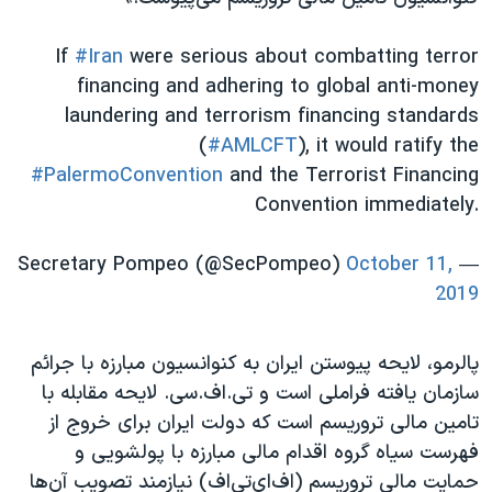
اسرائیل در جنگ
نرگس محمدی برنده جایزه نوبل صلح
If
#Iran
were serious about combatting terror
financing and adhering to global anti-money
همایش محافظه‌کاران آمریکا «سی‌پک»
laundering and terrorism financing standards
صفحه‌های ویژه
(
#AMLCFT
), it would ratify the
سفر پرزیدنت ترامپ به چین
#PalermoConvention
and the Terrorist Financing
Convention immediately.
October 11,
— Secretary Pompeo (@SecPompeo)
2019
پالرمو، لایحه پیوستن ایران به کنوانسیون مبارزه با جرائم
سازمان‌ یافته فراملی است و ‌‌تی.اف.سی. لایحه مقابله با
تامین مالی تروریسم است که دولت ایران برای خروج از
فهرست سیاه گروه اقدام مالی مبارزه با پولشویی و
حمایت مالی تروریسم (اف‌ای‌تی‌اف) نیازمند تصویب آن‌ها