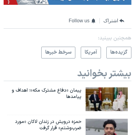
اشتراک
Follow us
همچنبن ببینید:
گزيده‌ها
آمريکا
سرخط خبرها
بیشتر بخوانید
پیمان «دفاع مشترک مکه»؛ اهداف و
پیامدها
حمزه درویش در زندان لاکان «مورد
ضرب‌وشتم» قرار گرفت