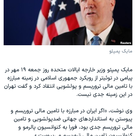
دنبال کنید
مستندها
فرهنگ و زندگی
حقوق شهروندی
انتخابات ریاست جمهوری آمریکا ۲۰۲۴
اقتصادی
حمله جمهوری اسلامی به اسرائیل
رمز مهسا
علم و فناوری
زبانهای مختلف
اسرائیل در جنگ
ورزش زنان در ایران
مایک پمپئو
گالری عکس
اعتراضات زن، زندگی، آزادی
مایک پمپئو وزیر خارجه ایالات متحده روز جمعه ۱۹ مهر در
آرشیو پخش زنده
مجموعه مستندهای دادخواهی
پیامی در توئیتر از رویکرد جمهوری اسلامی در زمینه مبارزه
تریبونال مردمی آبان ۹۸
با تامین مالی تروریسم و پولشویی انتقاد کرد و گفت تهران
در این زمینه جدی نیست.
دادگاه حمید نوری
چهل سال گروگان‌گیری
وی نوشت، «اگر ایران در مبارزه با تامین مالی تروریسم و
قانون شفافیت دارائی کادر رهبری ایران
پیوستن به استانداردهای جهانی ضدپولشویی و تامین
مالی تروریسم جدی بود، فورا به کنوانسیون پالرمو و
اعتراضات مردمی آبان ۹۸
کنوانسیون تامین مالی تروریسم می‌پیوست.»