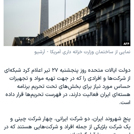
دنبال کنید
مستندها
فرهنگ و زندگی
حقوق شهروندی
انتخابات ریاست جمهوری آمریکا ۲۰۲۴
اقتصادی
حمله جمهوری اسلامی به اسرائیل
رمز مهسا
علم و فناوری
زبانهای مختلف
اسرائیل در جنگ
ورزش زنان در ایران
نمایی از ساختمان وزارت خزانه داری آمریکا - آرشیو
گالری عکس
اعتراضات زن، زندگی، آزادی
دولت ایالات متحده روز پنجشنبه ۲۷ تیر اعلام کرد شبکه‌ای
آرشیو پخش زنده
مجموعه مستندهای دادخواهی
از شرکت‌ها و افرادی را که در جهت تهیه مواد و تجهیزات
تریبونال مردمی آبان ۹۸
حساس مورد نیاز برای بخش‌های تحت تحریم برنامه
دادگاه حمید نوری
هسته‌ای ایران فعالیت دارند، در فهرست تحریم‌ها قرار داده
است.
چهل سال گروگان‌گیری
قانون شفافیت دارائی کادر رهبری ایران
پنج شهروند ایران، دو شرکت ایرانی، چهار شرکت چینی و
اعتراضات مردمی آبان ۹۸
یک شرکت بلژیکی از جمله افراد و شرکت‌هایی هستند که در