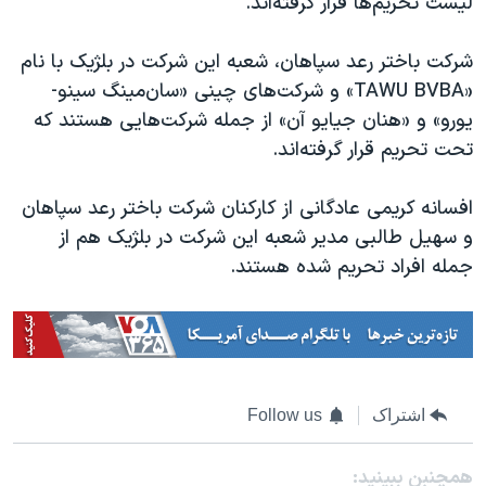
لیست تحریم‌ها قرار گرفته‌اند.
اسرائیل در جنگ
نرگس محمدی برنده جایزه نوبل صلح
شرکت باختر رعد سپاهان، شعبه این شرکت در بلژیک با نام
همایش محافظه‌کاران آمریکا «سی‌پک»
«TAWU BVBA» و شرکت‌های چینی «سان‌مینگ سینو-
یورو» و «هنان جیایو آن» از جمله شرکت‌هایی هستند که
صفحه‌های ویژه
تحت تحریم قرار گرفته‌اند.
سفر پرزیدنت ترامپ به چین
افسانه کریمی عادگانی از کارکنان شرکت باختر رعد سپاهان
و سهیل طالبی مدیر شعبه این شرکت در بلژیک هم از
جمله افراد تحریم شده هستند.
اشتراک
Follow us
همچنبن ببینید: