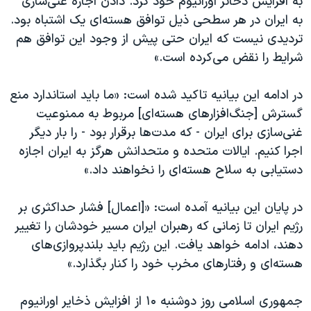
به افزایش ذخائر اورانیوم خود کرد. دادن اجازه غنی‌سازی
اسرائیل در جنگ
به ایران در هر سطحی ذیل توافق هسته‌ای یک اشتباه بود.
نرگس محمدی برنده جایزه نوبل صلح
تردیدی نیست که ایران حتی پیش از وجود این توافق هم
همایش محافظه‌کاران آمریکا «سی‌پک»
شرایط را نقض می‌کرده است.»
صفحه‌های ویژه
در ادامه این بیانیه تاکید شده است:‌ «ما باید استاندارد منع
سفر پرزیدنت ترامپ به چین
گسترش [جنگ‌افزارهای هسته‌ای] مربوط به ممنوعیت
غنی‌سازی برای ایران - که مدت‌ها برقرار بود - را بار دیگر
اجرا کنیم. ایالات متحده و متحدانش هرگز به ایران اجازه
دستیابی به سلاح هسته‌ای را نخواهند داد.»
در پایان این بیانیه آمده است: «[اعمال] فشار حداکثری بر
رژیم ایران تا زمانی که رهبران ایران مسیر خودشان را تغییر
دهند، ادامه خواهد یافت. این رژیم باید بلندپروازی‌های
هسته‌‌ای و رفتارهای مخرب خود را کنار بگذارد.»
جمهوری اسلامی روز دوشنبه ۱۰ از افزایش ذخایر اورانیوم