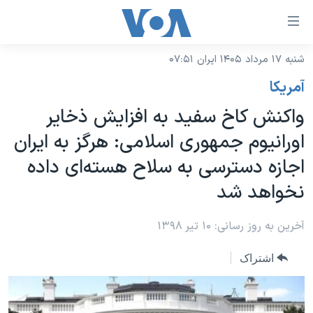
ینکهای
ابل
سترسی
شنبه ۱۷ مرداد ۱۴۰۵ ایران ۰۷:۵۱
خانه
هش
آمريکا
نسخه سبک وب‌سایت
ه
واکنش کاخ سفید به افزایش ذخایر
حتوای
موضوع ها
اورانیوم جمهوری اسلامی: هرگز به ایران
صلی
برنامه های تلویزیونی
ایران
هش
اجازه دسترسی به سلاح هسته‌ای داده
جدول برنامه ها
ه
آمریکا
نخواهد شد
فحه
صفحه‌های ویژه
جهان
صلی
فرکانس‌های صدای آمریکا
آخرین به روز رسانی: ۱۰ تیر ۱۳۹۸
ورزشی
جام جهانی ۲۰۲۶
هش
پخش رادیویی
ه
گزیده‌ها
عملیات خشم حماسی
اشتراک
ستجو
۲۵۰سالگی آمریکا
ویژه برنامه‌ها
یادگیری زبان انگلیسی
ویدیوها
بایگانی برنامه‌های تلویزیونی