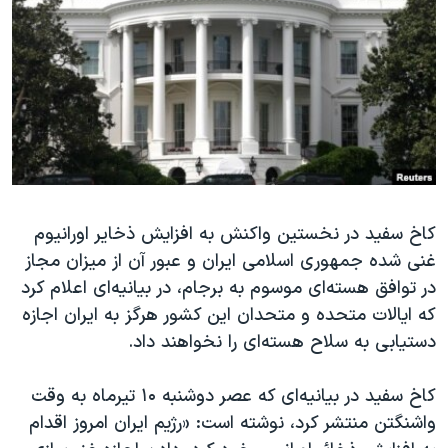
دنبال کنید
مستندها
فرهنگ و زندگی
حقوق شهروندی
انتخابات ریاست جمهوری آمریکا ۲۰۲۴
اقتصادی
حمله جمهوری اسلامی به اسرائیل
رمز مهسا
علم و فناوری
زبانهای مختلف
اسرائیل در جنگ
ورزش زنان در ایران
گالری عکس
اعتراضات زن، زندگی، آزادی
کاخ سفید در نخستین واکنش به افزایش ذخایر اورانیوم
آرشیو پخش زنده
مجموعه مستندهای دادخواهی
غنی شده جمهوری اسلامی ایران و عبور آن از میزان مجاز
تریبونال مردمی آبان ۹۸
در توافق هسته‌ای موسوم به برجام، در بیانیه‌ای اعلام کرد
دادگاه حمید نوری
که ایالات متحده و متحدان این کشور هرگز به ایران اجازه
دستیابی به سلاح هسته‌ای را نخواهند داد.
چهل سال گروگان‌گیری
قانون شفافیت دارائی کادر رهبری ایران
کاخ سفید در بیانیه‌ای که عصر دوشنبه ۱۰ تیرماه به وقت
اعتراضات مردمی آبان ۹۸
واشنگتن منتشر کرد،‌ نوشته است: «رژیم ایران امروز اقدام