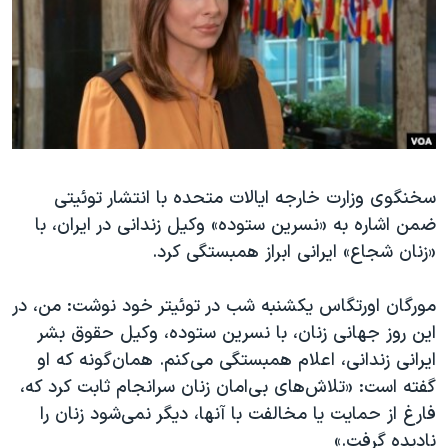
دنبال کنید
مستندها
فرهنگ و زندگی
حقوق شهروندی
انتخابات ریاست جمهوری آمریکا ۲۰۲۴
اقتصادی
حمله جمهوری اسلامی به اسرائیل
رمز مهسا
علم و فناوری
زبانهای مختلف
اسرائیل در جنگ
ورزش زنان در ایران
سخنگوی وزارت خارجه ایالات متحده با انتشار توئیتی
گالری عکس
اعتراضات زن، زندگی، آزادی
ضمن اشاره به «نسرین ستوده» وکیل زندانی در ایران،‌ با
آرشیو پخش زنده
مجموعه مستندهای دادخواهی
«زنان شجاع» ایرانی ابراز همبستگی کرد.
تریبونال مردمی آبان ۹۸
مورگان اورتگاس یکشنبه شب در توئیتر خود نوشت: من، در
دادگاه حمید نوری
این روز جهانی زنان، با نسرین ستوده، وکیل حقوق بشر
چهل سال گروگان‌گیری
ایرانی زندانی، اعلام همبستگی می‌کنم. همان‌گونه که او
قانون شفافیت دارائی کادر رهبری ایران
گفته است: «تلاش‌های بی‌امان زنان سرانجام ثابت کرد که،
فارغ از حمایت یا مخالفت با آنها، دیگر نمی‌شود زنان را
اعتراضات مردمی آبان ۹۸
نادیده گرفت.»