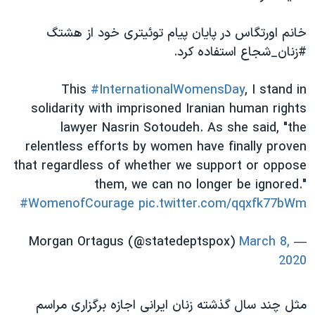
اسرائیل در جنگ
نرگس محمدی برنده جایزه نوبل صلح
خانم اورتگاس در پایان پیام توئیتری خود از هشتگ
#زنان_شجاع استفاده کرد.
همایش محافظه‌کاران آمریکا «سی‌پک»
صفحه‌های ویژه
This
#InternationalWomensDay
, I stand in
سفر پرزیدنت ترامپ به چین
solidarity with imprisoned Iranian human rights
lawyer Nasrin Sotoudeh. As she said, "the
relentless efforts by women have finally proven
that regardless of whether we support or oppose
them, we can no longer be ignored."
#WomenofCourage
pic.twitter.com/qqxfk77bWm
March 8,
— Morgan Ortagus (@statedeptspox)
2020
مثل چند سال گذشته زنان ایرانی اجازه برگزاری مراسم