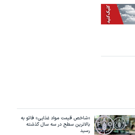
«شاخص قیمت مواد غذایی» فائو به
بالاترین سطح در سه سال گذشته
رسید