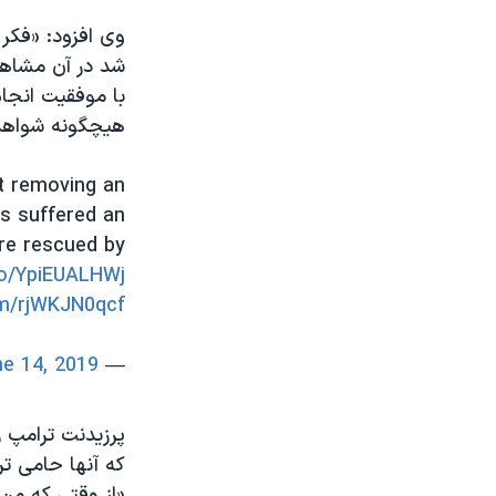
وی افزود: «فکر 
شد در آن مشاهده
با موفقیت انجام
هیچگونه شواهد و 
at removing an
s suffered an
re rescued by
co/YpiEUALHWj
om/rjWKJN0qcf
e 14, 2019
— U.S. Navy (@USNavy)
پرزیدنت ترامپ 
که آنها حامی ت
«از وقتی که من 