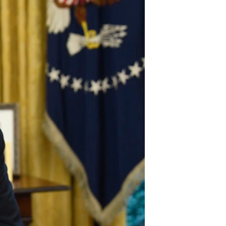
مستندها
فرهنگ و زندگی
حقوق شهروندی
انتخابات ریاست جمهوری آمریکا ۲۰۲۴
اقتصادی
حمله جمهوری اسلامی به اسرائیل
رمز مهسا
علم و فناوری
اسرائیل در جنگ
ورزش زنان در ایران
گالری عکس
اعتراضات زن، زندگی، آزادی
آرشیو پخش زنده
مجموعه مستندهای دادخواهی
تریبونال مردمی آبان ۹۸
دادگاه حمید نوری
چهل سال گروگان‌گیری
قانون شفافیت دارائی کادر رهبری ایران
اعتراضات مردمی آبان ۹۸
اسرائیل در جنگ