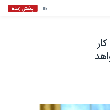
پخش زنده
کار
اهد