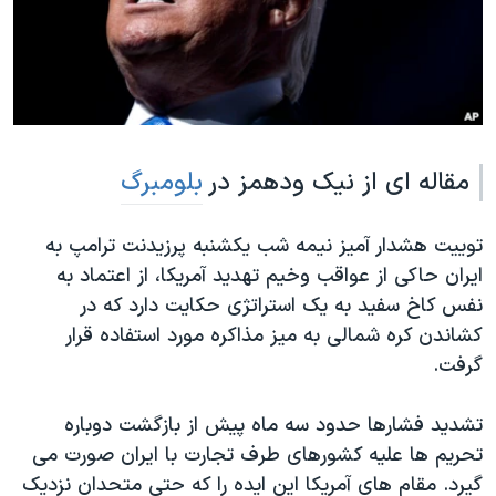
دنبال کنید
مستندها
فرهنگ و زندگی
حقوق شهروندی
انتخابات ریاست جمهوری آمریکا ۲۰۲۴
اقتصادی
حمله جمهوری اسلامی به اسرائیل
رمز مهسا
علم و فناوری
زبانهای مختلف
مقاله ای از نیک ودهمز در
بلومبرگ
اسرائیل در جنگ
ورزش زنان در ایران
گالری عکس
اعتراضات زن، زندگی، آزادی
توییت هشدار آمیز نیمه شب یکشنبه پرزیدنت ترامپ به
آرشیو پخش زنده
مجموعه مستندهای دادخواهی
ایران حاکی از عواقب وخیم تهدید آمریکا، از اعتماد به
تریبونال مردمی آبان ۹۸
نفس کاخ سفید به یک استراتژی حکایت دارد که در
کشاندن کره شمالی به میز مذاکره مورد استفاده قرار
دادگاه حمید نوری
گرفت.
چهل سال گروگان‌گیری
قانون شفافیت دارائی کادر رهبری ایران
تشدید فشارها حدود سه ماه پیش از بازگشت دوباره
تحریم ها علیه کشورهای طرف تجارت با ایران صورت می
اعتراضات مردمی آبان ۹۸
گیرد. مقام های آمریکا این ایده را که حتی متحدان نزدیک