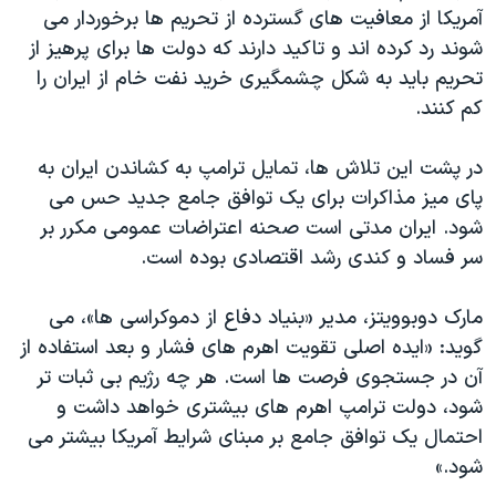
اسرائیل در جنگ
آمریکا از معافیت های گسترده از تحریم ها برخوردار می
نرگس محمدی برنده جایزه نوبل صلح
شوند رد کرده اند و تاکید دارند که دولت ها برای پرهیز از
تحریم باید به شکل چشمگیری خرید نفت خام از ایران را
همایش محافظه‌کاران آمریکا «سی‌پک»
کم کنند.
صفحه‌های ویژه
سفر پرزیدنت ترامپ به چین
در پشت این تلاش ها، تمایل ترامپ به کشاندن ایران به
پای میز مذاکرات برای یک توافق جامع جدید حس می
شود. ایران مدتی است صحنه اعتراضات عمومی مکرر بر
سر فساد و کندی رشد اقتصادی بوده است.
مارک دوبوویتز، مدیر «بنیاد دفاع از دموکراسی ها»، می
گوید: «ایده اصلی تقویت اهرم های فشار و بعد استفاده از
آن در جستجوی فرصت ها است. هر چه رژیم بی ثبات تر
شود، دولت ترامپ اهرم های بیشتری خواهد داشت و
احتمال یک توافق جامع بر مبنای شرایط آمریکا بیشتر می
شود.»