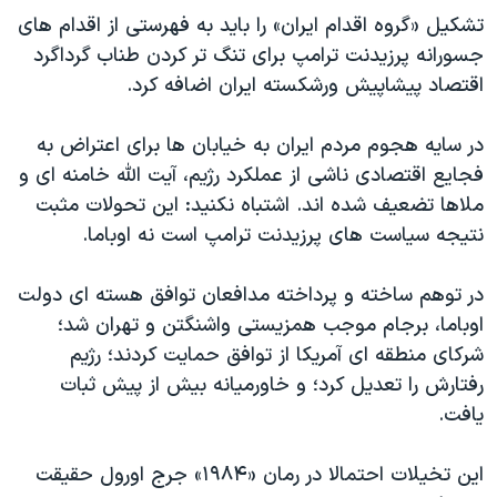
اسرائیل در جنگ
تشکیل «گروه اقدام ایران» را باید به فهرستی از اقدام های
نرگس محمدی برنده جایزه نوبل صلح
جسورانه پرزیدنت ترامپ برای تنگ تر کردن طناب گرداگرد
اقتصاد پیشاپیش ورشکسته ایران اضافه کرد.
همایش محافظه‌کاران آمریکا «سی‌پک»
صفحه‌های ویژه
در سایه هجوم مردم ایران به خیابان ها برای اعتراض به
سفر پرزیدنت ترامپ به چین
فجایع اقتصادی ناشی از عملکرد رژیم، آیت الله خامنه ای و
ملاها تضعیف شده اند. اشتباه نکنید: این تحولات مثبت
نتیجه سیاست های پرزیدنت ترامپ است نه اوباما.
در توهم ساخته و پرداخته مدافعان توافق هسته ای دولت
اوباما، برجام موجب همزیستی واشنگتن و تهران شد؛
شرکای منطقه ای آمریکا از توافق حمایت کردند؛ رژیم
رفتارش را تعدیل کرد؛ و خاورمیانه بیش از پیش ثبات
یافت.
این تخیلات احتمالا در رمان «۱۹۸۴» جرج اورول حقیقت