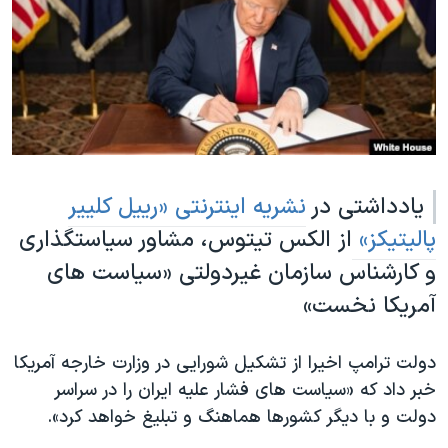
دنبال کنید
مستندها
فرهنگ و زندگی
حقوق شهروندی
انتخابات ریاست جمهوری آمریکا ۲۰۲۴
اقتصادی
حمله جمهوری اسلامی به اسرائیل
رمز مهسا
علم و فناوری
زبانهای مختلف
اسرائیل در جنگ
ورزش زنان در ایران
یادداشتی در
نشریه اینترنتی «رییل کلییر
گالری عکس
اعتراضات زن، زندگی، آزادی
پالیتیکز»
از الکس تیتوس، مشاور سیاستگذاری
آرشیو پخش زنده
مجموعه مستندهای دادخواهی
و کارشناس سازمان غیردولتی «سیاست های
تریبونال مردمی آبان ۹۸
آمریکا نخست»
دادگاه حمید نوری
چهل سال گروگان‌گیری
دولت ترامپ اخیرا از تشکیل شورایی در وزارت خارجه آمریکا
قانون شفافیت دارائی کادر رهبری ایران
خبر داد که «سیاست های فشار علیه ایران را در سراسر
دولت و با دیگر کشورها هماهنگ و تبلیغ خواهد کرد».
اعتراضات مردمی آبان ۹۸