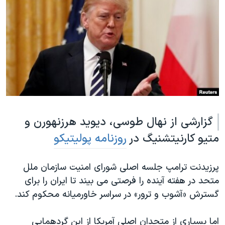
دنبال کنید
مستندها
فرهنگ و زندگی
حقوق شهروندی
انتخابات ریاست جمهوری آمریکا ۲۰۲۴
اقتصادی
حمله جمهوری اسلامی به اسرائیل
رمز مهسا
علم و فناوری
زبانهای مختلف
اسرائیل در جنگ
ورزش زنان در ایران
گالری عکس
اعتراضات زن، زندگی، آزادی
گزارشی از نهال طوسی، دیوید هرزنهورن و
آرشیو پخش زنده
مجموعه مستندهای دادخواهی
متیو کارنیتشنیگ در
روزنامه پولیتیکو
تریبونال مردمی آبان ۹۸
دادگاه حمید نوری
پرزیدنت ترامپ جلسه اصلی شورای امنیت سازمان ملل
چهل سال گروگان‌گیری
متحد در هفته آینده را فرصتی می بیند تا ایران را برای
قانون شفافیت دارائی کادر رهبری ایران
گسترش «آشوب و ترور» در سراسر خاورمیانه محکوم کند.
اعتراضات مردمی آبان ۹۸
اما بسیاری از متحدان اصلی آمریکا از این گردهمایی