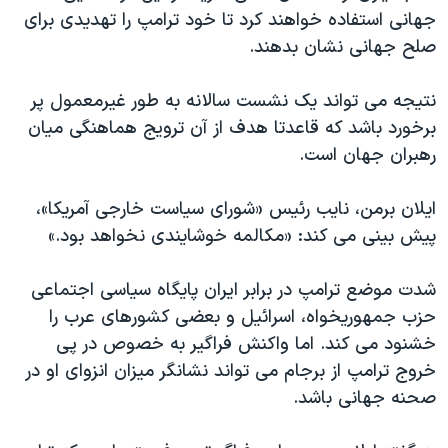
اسرائیل در جنگ
جهانی استفاده خواهند کرد تا خود ترامپ را تهدیدی برای
نرگس محمدی برنده جایزه نوبل صلح
صلح جهانی نشان بدهند.
همایش محافظه‌کاران آمریکا «سی‌پک»
نتیجه می تواند یک نشست سالانه به طور غیرمعمول پر
صفحه‌های ویژه
برخورد باشد که قاعدتا هدف از آن ترویج هماهنگی میان
سفر پرزیدنت ترامپ به چین
رهبران جهان است.
ایلان برمن، نایب رئیس «شورای سیاست خارجی آمریکا»،
پیش بینی می کند: «مکالمه خوشایندی نخواهد بود.»
شدت موضع ترامپ در برابر ایران پایگاه سیاسی اجتماعی
حزب جمهوریخواه، اسرائیل و بعضی کشورهای عرب را
خشنود می کند. اما واکنش فراگیر به خصوص در پی
خروج ترامپ از برجام می تواند نشانگر میزان انزوای او در
صحنه جهانی باشد.