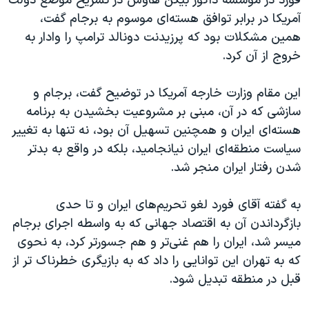
فورد در مؤسسه داکور بیکن هاوس در تشریح موضع دولت
اسرائیل در جنگ
آمریکا در برابر توافق هسته‌ای موسوم به برجام گفت،
نرگس محمدی برنده جایزه نوبل صلح
همین مشکلات بود که پرزیدنت دونالد ترامپ را وادار به
همایش محافظه‌کاران آمریکا «سی‌پک»
خروج از آن کرد.
صفحه‌های ویژه
این مقام وزارت خارجه آمریکا در توضیح گفت، برجام و
سفر پرزیدنت ترامپ به چین
سازشی که در آن، مبنی بر مشروعیت بخشیدن به برنامه
هسته‌ای ایران و همچنین تسهیل آن بود، نه تنها به تغییر
سیاست‌ منطقه‌ای ایران نیانجامید، بلکه در واقع به بدتر
شدن رفتار ایران منجر شد.
به گفته آقای فورد لغو تحریم‌های ایران و تا حدی
بازگرداندن آن به اقتصاد جهانی که به واسطه اجرای برجام
میسر شد، ایران را هم غنی‌تر و هم جسورتر کرد، به نحوی
که به تهران این توانایی را داد که به بازیگری خطرناک تر از
قبل در منطقه تبدیل شود.