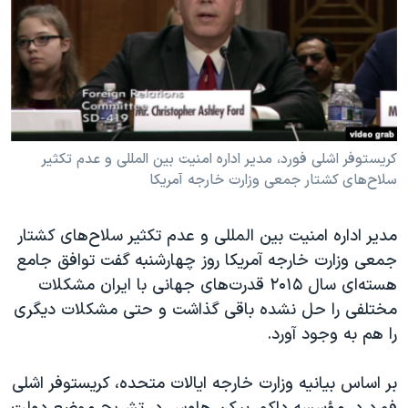
دنبال کنید
مستندها
فرهنگ و زندگی
حقوق شهروندی
انتخابات ریاست جمهوری آمریکا ۲۰۲۴
اقتصادی
حمله جمهوری اسلامی به اسرائیل
رمز مهسا
علم و فناوری
زبانهای مختلف
اسرائیل در جنگ
ورزش زنان در ایران
کریستوفر اشلی فورد، مدیر اداره امنیت بین المللی و عدم تکثیر
سلاح‌های کشتار جمعی وزارت خارجه آمریکا
گالری عکس
اعتراضات زن، زندگی، آزادی
آرشیو پخش زنده
مجموعه مستندهای دادخواهی
مدیر اداره امنیت بین المللی و عدم تکثیر سلاح‌های کشتار
تریبونال مردمی آبان ۹۸
جمعی وزارت خارجه آمریکا روز چهارشنبه گفت توافق جامع
دادگاه حمید نوری
هسته‌ای سال ۲۰۱۵ قدرت‌های جهانی با ایران مشکلات
مختلفی را حل نشده باقی گذاشت و حتی مشکلات دیگری
چهل سال گروگان‌گیری
را هم به وجود آورد.
قانون شفافیت دارائی کادر رهبری ایران
اعتراضات مردمی آبان ۹۸
بر اساس بیانیه وزارت خارجه ایالات متحده، کریستوفر اشلی