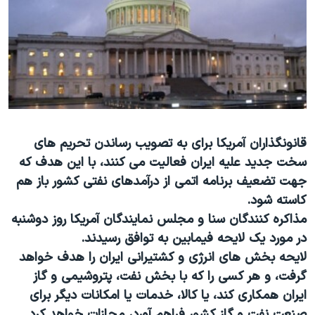
دنبال کنید
مستندها
فرهنگ و زندگی
حقوق شهروندی
انتخابات ریاست جمهوری آمریکا ۲۰۲۴
اقتصادی
حمله جمهوری اسلامی به اسرائیل
رمز مهسا
علم و فناوری
زبانهای مختلف
اسرائیل در جنگ
ورزش زنان در ایران
گالری عکس
اعتراضات زن، زندگی، آزادی
قانونگذاران آمریکا برای به تصویب رساندن تحریم های
سخت جدید علیه ایران فعالیت می کنند، با این هدف که
آرشیو پخش زنده
مجموعه مستندهای دادخواهی
جهت تضعیف برنامه اتمی از درآمدهای نفتی کشور باز هم
تریبونال مردمی آبان ۹۸
کاسته شود.
دادگاه حمید نوری
مذاکره کنندگان سنا و مجلس نمایندگان آمریکا روز دوشنبه
در مورد یک لایحه فیمابین به توافق رسیدند.
چهل سال گروگان‌گیری
لایحه بخش های انرژی و کشتیرانی ایران را هدف خواهد
قانون شفافیت دارائی کادر رهبری ایران
گرفت، و هر کسی را که با بخش نفت، پتروشیمی و گاز
اعتراضات مردمی آبان ۹۸
ایران همکاری کند، یا کالا، خدمات یا امکانات دیگر برای
صنعت نفت و گاز کشور فراهم آورد، مجازات خواهد کرد.