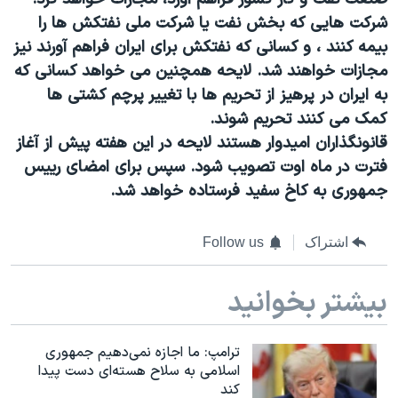
اسرائیل در جنگ
شرکت هایی که بخش نفت یا شرکت ملی نفتکش ها را
نرگس محمدی برنده جایزه نوبل صلح
بیمه کنند ، و کسانی که نفتکش برای ایران فراهم آورند نیز
همایش محافظه‌کاران آمریکا «سی‌پک»
مجازات خواهند شد. لایحه همچنین می خواهد کسانی که
به ایران در
پرهیز از تحریم ها با تغییر پرچم کشتی ها
صفحه‌های ویژه
کمک می کنند تحریم شوند.
سفر پرزیدنت ترامپ به چین
قانونگذاران امیدوار هستند لایحه در این هفته پیش از آغاز
فترت در ماه اوت تصویب شود. سپس برای امضای رییس
جمهوری به کاخ سفید فرستاده خواهد شد.
اشتراک
Follow us
بیشتر بخوانید
ترامپ: ما اجازه نمی‌دهیم جمهوری
اسلامی به سلاح هسته‌ای دست پیدا
کند