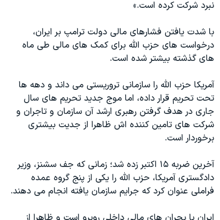
اسرائیل در جنگ
نبرد شرکت کرده است.»
نرگس محمدی برنده جایزه نوبل صلح
با شدت یافتن فشارهای مالی دولت ترامپ بر ایران،
همایش محافظه‌کاران آمریکا «سی‌پک»
درخواست های حزب الله برای کمک های مالی طی ماه
صفحه‌های ویژه
های گذشته بیشتر شده است.
سفر پرزیدنت ترامپ به چین
آمریکا حزب الله را سازمانی تروریستی می داند و دهه ها
تحت تحریم قرار داده، اما موج جدید تحریم های سال
جاری در هدف گرفتن رهبری ارشد آن سازمان و تاجران و
شرکت های تامین کننده اش ظاهرا از جدیت بیشتری
برخوردار است.
آخرین ضربه ۱۵ اکتبر زده شد؛ زمانی که جف سشنز، وزیر
دادگستری آمریکا، حزب الله را یکی از پنج گروه عمده
فراملی عنوان کرد که جرایم سازمان یافته انجام می دهند.
ایران با بحران های مالی داخلی روبرو است و ظاهرا از