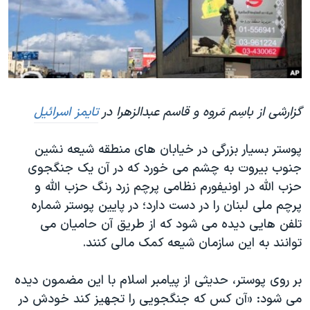
دنبال کنید
مستندها
فرهنگ و زندگی
حقوق شهروندی
انتخابات ریاست جمهوری آمریکا ۲۰۲۴
اقتصادی
حمله جمهوری اسلامی به اسرائیل
رمز مهسا
علم و فناوری
زبانهای مختلف
گزارشی از باسِم مَروه و قاسم عبدالزهرا در
تایمز اسرائیل
اسرائیل در جنگ
ورزش زنان در ایران
گالری عکس
اعتراضات زن، زندگی، آزادی
پوستر بسیار بزرگی در خیابان های منطقه شیعه نشین
آرشیو پخش زنده
مجموعه مستندهای دادخواهی
جنوب بیروت به چشم می خورد که در آن یک جنگجوی
حزب الله در اونیفورم نظامی پرچم زرد رنگ حزب الله و
تریبونال مردمی آبان ۹۸
پرچم ملی لبنان را در دست دارد؛ در پایین پوستر شماره
دادگاه حمید نوری
تلفن هایی دیده می شود که از طریق آن حامیان می
چهل سال گروگان‌گیری
توانند به این سازمان شیعه کمک مالی کنند.
قانون شفافیت دارائی کادر رهبری ایران
بر روی پوستر، حدیثی از پیامبر اسلام با این مضمون دیده
اعتراضات مردمی آبان ۹۸
می شود: «آن کس که جنگجویی را تجهیز کند خودش در