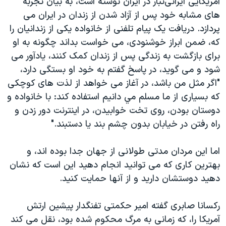
آمريكایی ايرانى‌تبار در ايران نوشته است، به بيان تجربه
اسرائیل در جنگ
هاى مشابه خود پس از آزاد شدن از زندان در ايران مى
نرگس محمدی برنده جایزه نوبل صلح
پردازد. دريافت يک پيام تلفنى از خانواده يكى از زندانيان را
همایش محافظه‌کاران آمریکا «سی‌پک»
كه، ضمن ابراز خوشنودى، مى خواست بداند چگونه به او
براى بازگشت به زندگى پس از زندان كمک كنند، يادآور مى
صفحه‌های ویژه
شود و مى گويد، در پاسخ گفتم به خود او بستگى دارد،
سفر پرزیدنت ترامپ به چین
"اگر مثل من باشد، در آغاز مى خواهد از لذت هاى كوچكى
كه بسيارى از ما مسلم مي دانيم استفاده كند: با خانواده و
دوستان بودن، روى تخت خوابيدن، در اينترنت دور زدن و
راه رفتن در خيابان بدون چشم بند يا دستبند."
اما اين مردان مدتى طولانى از جهان جدا بوده اند، و
بهترين كارى كه مى توانيد انجام دهيد اين است كه نشان
دهيد دوستشان داريد و از آنها حمايت كنيد.
ركسانا صابرى گفته امير حكمتى تفنگدار پیشین ارتش
آمریکا را، كه زمانى به مرگ محكوم شده بود، نقل مى كند