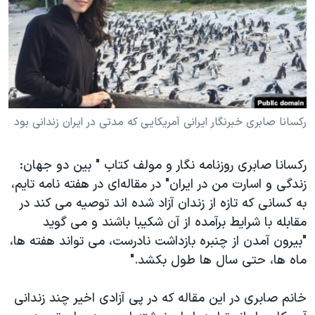
دنبال کنید
مستندها
فرهنگ و زندگی
حقوق شهروندی
انتخابات ریاست جمهوری آمریکا ۲۰۲۴
اقتصادی
حمله جمهوری اسلامی به اسرائیل
رمز مهسا
علم و فناوری
زبانهای مختلف
اسرائیل در جنگ
ورزش زنان در ایران
رکسانا صابری خبرنگار ایرانی آمریکایی که مدتی در ایران زندانی بود
گالری عکس
اعتراضات زن، زندگی، آزادی
ركسانا صابرى روزنامه نگار و مولف كتاب " بين دو جهان:
آرشیو پخش زنده
مجموعه مستندهای دادخواهی
زندگى و اسارت من در ايران" در مقاله‌ای در هفته نامه تایم،
تریبونال مردمی آبان ۹۸
به كسانى كه تازه از زندان آزاد شده اند توصيه مى كند در
دادگاه حمید نوری
مقابله با شرايط برآمده از آن شكيبا باشند و مى گويد
"بيرون آمدن از چنبره بازداشت نادرست، مى تواند هفته ها،
چهل سال گروگان‌گیری
ماه ها، حتى سال ها طول بكشد."
قانون شفافیت دارائی کادر رهبری ایران
اعتراضات مردمی آبان ۹۸
خانم صابرى در این مقاله كه در پى آزادى اخير چند زندانی