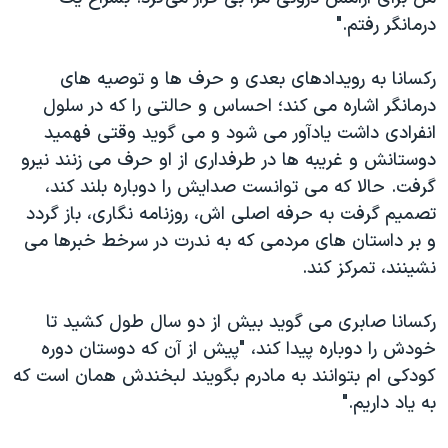
درمانگر رفتم."
ركسانا به رويدادهاى بعدى و حرف ها و توصيه هاى
درمانگر اشاره مى كند؛ احساس و حالتى را كه در سلول
انفرادى داشت یادآور مى شود و مى گويد وقتى فهميد
دوستانش و غريبه ها در طرفدارى از او حرف می زنند نيرو
گرفت. حالا كه مى توانست صدايش را دوباره بلند كند،
تصميم گرفت به حرفه اصلى اش، روزنامه نگارى، باز گردد
و بر داستان هاى مردمى كه به ندرت در سرخط خبرها مى
نشينند، تمركز كند.
ركسانا صابرى مى گويد بيش از دو سال طول كشيد تا
خودش را دوباره پیدا کند، "پيش از آن كه دوستان دوره
كودكى ام بتوانند به مادرم بگويند لبخندش همان است كه
به ياد داريم."