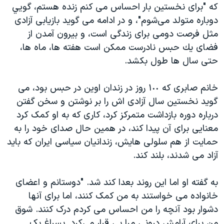
كه "براى نخستين بار احساس مى كنم زنده هستم، گويي
دوباره متولد مى‌شوم"، و در ادامه مى گويد بازيابى آزادى
مثل فرصت دومى براى زندگى است، و بيرون آمدن از
فضاى يك حبس نادرست ممكن است هفته ها، ماه ها،
حتى سال ها طول بكشد.
خانم صابری كه ١٠٠ روز در زندان اوين در حبس بود، می
گوید نخستین سال آزادى اش را بر نوشتن و سخن گفتن
درباره دوره بازداشت متمركز کرد، كارى كه به او كمک كرد
معنايی براى آن پيدا كند، در همين حال صداى خود را به
حمايت از هم سلولى هايش، زندانيان سياسى ايران كه بايد
آزاد مى شدند، بلند كند.
به گفته او اما اين روند بعدا كند شد. "دوستانم و اعضاى
خانواده مى خواستند به من كمک كنند، اما براى آنها
دشوار بود آنچه را من احساس مى كردم درک کنند. شوق
من براى آرامش درونى مرا بی قرار می‌کرد. بسراغ يک