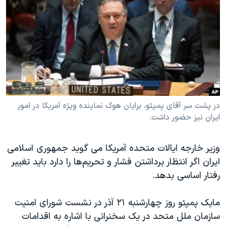
دنبال کنید
مستندها
فرهنگ و زندگی
حقوق شهروندی
انتخابات ریاست جمهوری آمریکا ۲۰۲۴
اقتصادی
حمله جمهوری اسلامی به اسرائیل
رمز مهسا
علم و فناوری
زبانهای مختلف
اسرائیل در جنگ
ورزش زنان در ایران
گالری عکس
اعتراضات زن، زندگی، آزادی
در پشت سر آقای پمپئو، برایان هوک نماینده ویژه آمریکا در امور
ایران نیز حضور داشت.
آرشیو پخش زنده
مجموعه مستندهای دادخواهی
تریبونال مردمی آبان ۹۸
وزیر خارجه ایالات متحده آمریکا می گوید جمهوری اسلامی
دادگاه حمید نوری
ایران اگر انتظار برداشتن فشار و تحریم‌ها را دارد باید تغییر
چهل سال گروگان‌گیری
رفتار اساسی بدهد.
قانون شفافیت دارائی کادر رهبری ایران
مایک پمپئو روز چهارشنبه ۲۱ آذر در نشست شورای امنیت
اعتراضات مردمی آبان ۹۸
سازمان ملل متحد در یک سخنرانی با اشاره به اقدامات