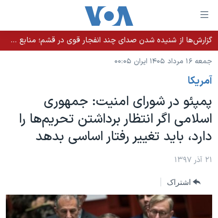
ینکهای
ابل
سترسی
گزارش‌ها از شنیده شدن صدای چند انفجار قوی در قشم؛ منابع حکومتی می‌گویند درگیری در تنگه هرمز بود
خانه
هش
جمعه ۱۶ مرداد ۱۴۰۵ ایران ۰۰:۰۵
نسخه سبک وب‌سایت
ه
آمريکا
حتوای
موضوع ها
صلی
پمپئو در شورای امنیت: جمهوری
برنامه های تلویزیونی
ایران
هش
اسلامی اگر انتظار برداشتن تحریم‌ها را
جدول برنامه ها
ه
آمریکا
دارد، باید تغییر رفتار اساسی بدهد
فحه
صفحه‌های ویژه
جهان
صلی
فرکانس‌های صدای آمریکا
ورزشی
جام جهانی ۲۰۲۶
۲۱ آذر ۱۳۹۷
هش
پخش رادیویی
ه
گزیده‌ها
عملیات خشم حماسی
اشتراک
ستجو
۲۵۰سالگی آمریکا
ویژه برنامه‌ها
یادگیری زبان انگلیسی
ویدیوها
بایگانی برنامه‌های تلویزیونی