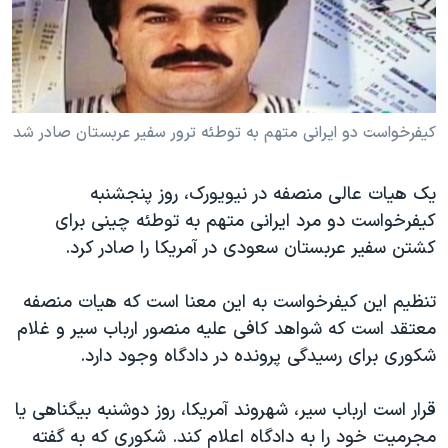
دنبال کنید
مستندها
فرهنگ و زندگی
حقوق شهروندی
انتخابات ریاست جمهوری آمریکا ۲۰۲۴
اقتصادی
حمله جمهوری اسلامی به اسرائیل
رمز مهسا
علم و فناوری
کيفرخواست دو ايرانی متهم به توطئه ترور سفير عربستان صادر شد
زبانهای مختلف
اسرائیل در جنگ
ورزش زنان در ایران
یک هیات عالی منصفه در نيويورک، روز پنجشنبه
گالری عکس
اعتراضات زن، زندگی، آزادی
کيفرخواست دو مرد ايرانی متهم به توطئه چينی برای
آرشیو پخش زنده
مجموعه مستندهای دادخواهی
کشتن سفير عربستان سعودی در آمريکا را صادر کرد.
تریبونال مردمی آبان ۹۸
تنظيم اين کیفرخواست به اين معنا است که هیات منصفه
دادگاه حمید نوری
معتقد است که شواهد کافی علیه منصور ارباب سير و غلام
چهل سال گروگان‌گیری
شکوری برای رسيدگی پرونده در دادگاه وجود دارد.
قانون شفافیت دارائی کادر رهبری ایران
قرار است ارباب سير، شهروند آمريکا، روز دوشنبه بيگناهی يا
اعتراضات مردمی آبان ۹۸
مجرميت خود را به دادگاه اعلام کند. شکوری که به گفته