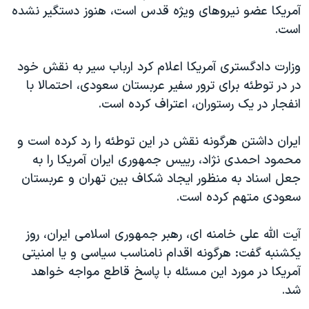
اسرائیل در جنگ
آمريکا عضو نيروهای ويژه قدس است، هنوز دستگير نشده
است.
نرگس محمدی برنده جایزه نوبل صلح
همایش محافظه‌کاران آمریکا «سی‌پک»
وزارت دادگستری آمريکا اعلام کرد ارباب سير به نقش خود
صفحه‌های ویژه
در در توطئه برای ترور سفیر عربستان سعودی، احتمالا با
انفجار در يک رستوران، اعتراف کرده است.
سفر پرزیدنت ترامپ به چین
ايران داشتن هرگونه نقش در اين توطئه را رد کرده است و
محمود احمدی نژاد، رييس جمهوری ايران آمريکا را به
جعل اسناد به منظور ايجاد شکاف بين تهران و عربستان
سعودی متهم کرده است.
آیت الله علی خامنه ای، رهبر جمهوری اسلامی ايران، روز
یکشنبه گفت: هرگونه اقدام نامناسب سیاسی و یا امنیتی
آمريکا در مورد این مسئله با پاسخ قاطع مواجه خواهد
شد.