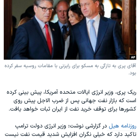
دنبال کنید
مستندها
فرهنگ و زندگی
حقوق شهروندی
انتخابات ریاست جمهوری آمریکا ۲۰۲۴
اقتصادی
حمله جمهوری اسلامی به اسرائیل
رمز مهسا
علم و فناوری
زبانهای مختلف
اسرائیل در جنگ
ورزش زنان در ایران
گالری عکس
اعتراضات زن، زندگی، آزادی
آقای پری به تازگی به مسکو برای رایزنی با مقامات روسیه سفر کرده
بود.
آرشیو پخش زنده
مجموعه مستندهای دادخواهی
تریبونال مردمی آبان ۹۸
ریک پری، وزیر انرژی ایالات متحده آمریکا، پیش بینی کرده
دادگاه حمید نوری
است که بازار نفت جهانی پس از ضرب الاجل پیش روی
چهل سال گروگان‌گیری
کشورها برای توقف خرید نفت از ایران ثبات خواهد یافت.
قانون شفافیت دارائی کادر رهبری ایران
روزنامه هیل
در گزارشی نوشت: وزیر انرژی دولت ترامپ
اعتراضات مردمی آبان ۹۸
تاکید دارد که خیلی نگران افزایش شدید قیمت نفت نیست