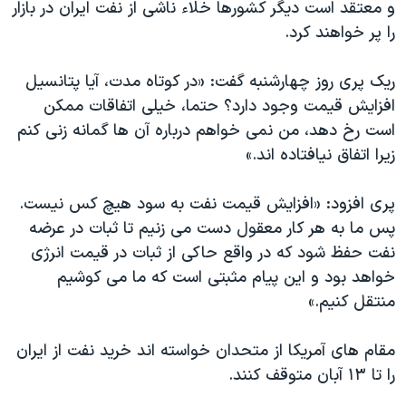
اسرائیل در جنگ
و معتقد است دیگر کشورها خلاء ناشی از نفت ایران در بازار
را پر خواهند کرد.
نرگس محمدی برنده جایزه نوبل صلح
همایش محافظه‌کاران آمریکا «سی‌پک»
ریک پری روز چهارشنبه گفت: «در کوتاه مدت، آیا پتانسیل
صفحه‌های ویژه
افزایش قیمت وجود دارد؟ حتما، خیلی اتفاقات ممکن
است رخ دهد، من نمی خواهم درباره آن ها گمانه زنی کنم
سفر پرزیدنت ترامپ به چین
زیرا اتفاق نیافتاده اند.»
پری افزود: «افزایش قیمت نفت به سود هیچ کس نیست.
پس ما به هر کار معقول دست می زنیم تا ثبات در عرضه
نفت حفظ شود که در واقع حاکی از ثبات در قیمت انرژی
خواهد بود و این پیام مثبتی است که ما می کوشیم
منتقل کنیم.»
مقام های آمریکا از متحدان خواسته اند خرید نفت از ایران
را تا ۱۳ آبان متوقف کنند.