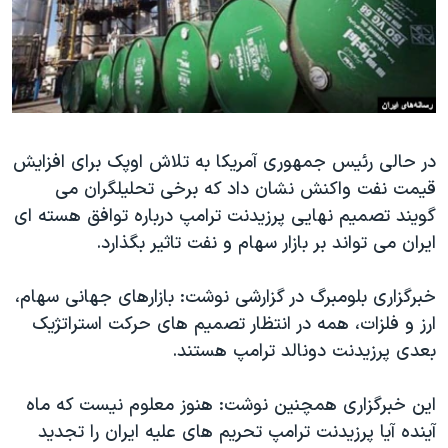
دنبال کنید
مستندها
فرهنگ و زندگی
حقوق شهروندی
انتخابات ریاست جمهوری آمریکا ۲۰۲۴
اقتصادی
حمله جمهوری اسلامی به اسرائیل
رمز مهسا
علم و فناوری
زبانهای مختلف
در حالی رئیس جمهوری آمریکا به تلاش اوپک برای افزایش
اسرائیل در جنگ
ورزش زنان در ایران
قیمت نفت واکنش نشان داد که برخی تحلیلگران می
گالری عکس
اعتراضات زن، زندگی، آزادی
گویند تصمیم نهایی پرزیدنت ترامپ درباره توافق هسته ای
آرشیو پخش زنده
مجموعه مستندهای دادخواهی
ایران می تواند بر بازار سهام و نفت تاثیر بگذارد.
تریبونال مردمی آبان ۹۸
خبرگزاری بلومبرگ در گزارشی نوشت: بازارهای جهانی سهام،
دادگاه حمید نوری
ارز و فلزات، همه در انتظار تصمیم های حرکت استراتژیک
چهل سال گروگان‌گیری
بعدی پرزیدنت دونالد ترامپ هستند.
قانون شفافیت دارائی کادر رهبری ایران
این خبرگزاری همچنین نوشت: هنوز معلوم نیست که ماه
اعتراضات مردمی آبان ۹۸
آینده آیا پرزیدنت ترامپ تحریم های علیه ایران را تجدید