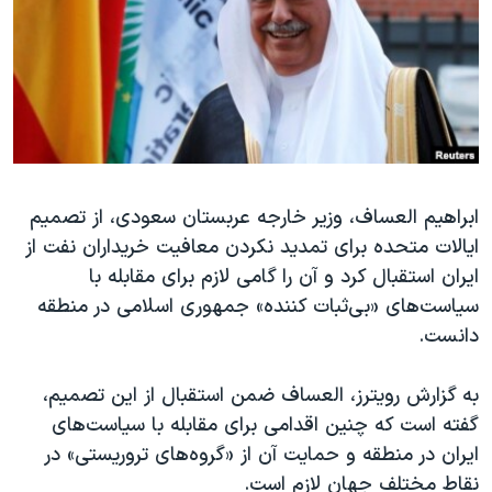
دنبال کنید
مستندها
فرهنگ و زندگی
حقوق شهروندی
انتخابات ریاست جمهوری آمریکا ۲۰۲۴
اقتصادی
حمله جمهوری اسلامی به اسرائیل
رمز مهسا
علم و فناوری
زبانهای مختلف
اسرائیل در جنگ
ورزش زنان در ایران
ابراهیم العساف، وزیر خارجه عربستان سعودی، از تصمیم
گالری عکس
اعتراضات زن، زندگی، آزادی
ایالات متحده برای تمدید نکردن معافیت خریداران نفت از
آرشیو پخش زنده
مجموعه مستندهای دادخواهی
ایران استقبال کرد و آن را گامی لازم برای مقابله با
تریبونال مردمی آبان ۹۸
سیاست‌های «بی‌ثبات کننده» جمهوری اسلامی در منطقه
دانست.
دادگاه حمید نوری
چهل سال گروگان‌گیری
به گزارش رویترز، العساف ضمن استقبال از این تصمیم،
قانون شفافیت دارائی کادر رهبری ایران
گفته است که چنین اقدامی برای مقابله با سیاست‌های
ایران در منطقه و حمایت آن از «گروه‌های تروریستی» در
اعتراضات مردمی آبان ۹۸
نقاط مختلف جهان لازم است.