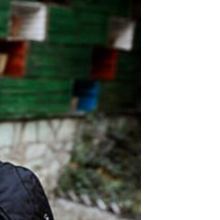
مستندها
فرهنگ و زندگی
حقوق شهروندی
انتخابات ریاست جمهوری آمریکا ۲۰۲۴
اقتصادی
حمله جمهوری اسلامی به اسرائیل
رمز مهسا
علم و فناوری
اسرائیل در جنگ
ورزش زنان در ایران
گالری عکس
اعتراضات زن، زندگی، آزادی
آرشیو پخش زنده
مجموعه مستندهای دادخواهی
تریبونال مردمی آبان ۹۸
دادگاه حمید نوری
چهل سال گروگان‌گیری
قانون شفافیت دارائی کادر رهبری ایران
اعتراضات مردمی آبان ۹۸
اسرائیل در جنگ