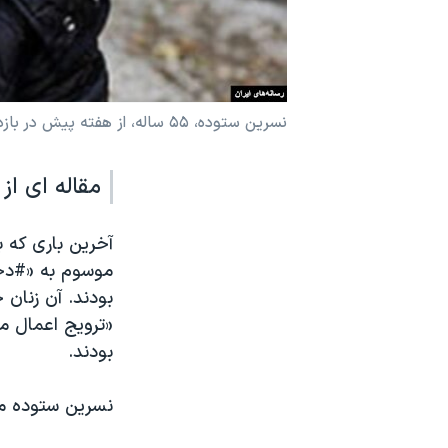
نرگس محمدی برنده جایزه نوبل صلح
همایش محافظه‌کاران آمریکا «سی‌پک»
صفحه‌های ویژه
نسرین ستوده، ۵۵ ساله، از هفته پیش در بازداشت است
سفر پرزیدنت ترامپ به چین
مقاله ای از 
آخرین باری که ب
موسوم به «#دخت
بودند. آن زنان 
بودند.
نسرین ستوده م