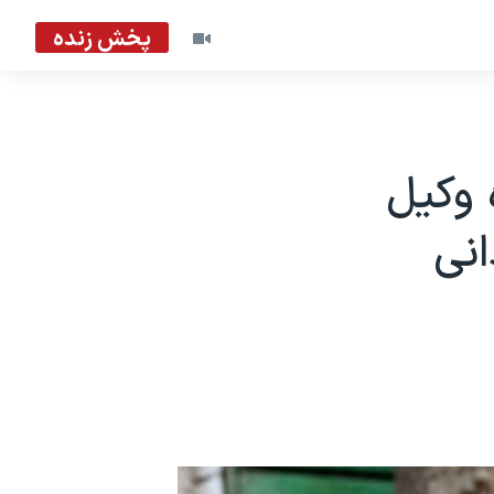
پخش زنده
ه وکیل
انی