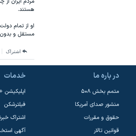
مردم ایران از چ
نرگس محمدی برنده جایزه نوبل صلح
هستند.
همایش محافظه‌کاران آمریکا «سی‌پک»
او از تمام دولت 
صفحه‌های ویژه
مستقل و بدون هر
سفر پرزیدنت ترامپ به چین
اشتراک
در باره ما
خدمات
متمم بخش ۵۰۸
اپلیکیشن +VOA
منشور صدای آمریکا
فیلترشکن
حقوق و مقررات
اشتراک خبرن
قوانین تالار
آگهی استخد