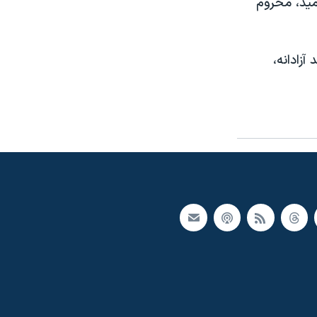
امید، محروم
آزادانه،