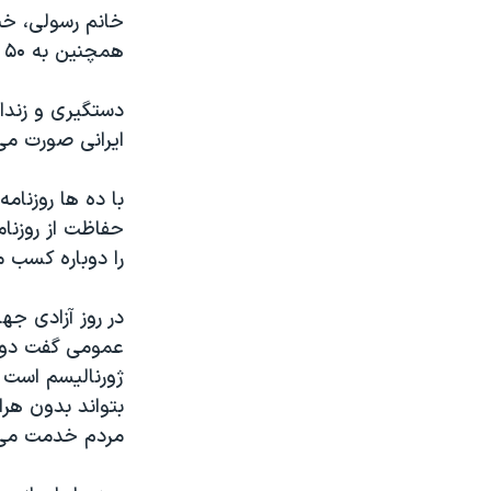
مستندها
فرهنگ و زندگی
خانم رسولی، خب
حقوق شهروندی
انتخابات ریاست جمهوری آمریکا ۲۰۲۴
همچنین به ۵۰ ضربه شلاق محکوم شد.
اقتصادی
حمله جمهوری اسلامی به اسرائیل
دستگیری و زندا
رمز مهسا
علم و فناوری
ایرانی صورت می 
اسرائیل در جنگ
ورزش زنان در ایران
با ده ها روزنام
گالری عکس
اعتراضات زن، زندگی، آزادی
حفاظت از روزنام
آرشیو پخش زنده
مجموعه مستندهای دادخواهی
را دوباره کسب م
تریبونال مردمی آبان ۹۸
در روز آزادی جه
دادگاه حمید نوری
عمومی گفت دول
چهل سال گروگان‌گیری
ژورنالیسم است ک
قانون شفافیت دارائی کادر رهبری ایران
بتواند بدون هرا
مردم خدمت می 
اعتراضات مردمی آبان ۹۸
اسرائیل در جنگ