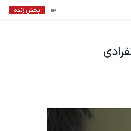
پخش زنده
ول انفرادی