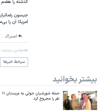
گذشته را هضم ک
جیسون رضائیان 
آمریکا آن را بی‌
اشتراک
همچنبن ببینید:
سرخط خبرها
بیشتر بخوانید
حمله شورشیان حوثی به عربستان ۱۱
نفر را مجروح کرد