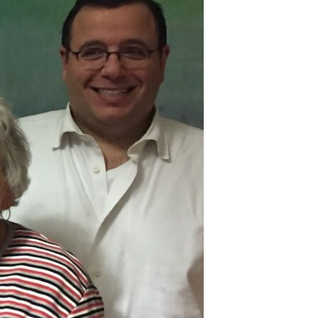
مستندها
فرهنگ و زندگی
حقوق شهروندی
انتخابات ریاست جمهوری آمریکا ۲۰۲۴
اقتصادی
حمله جمهوری اسلامی به اسرائیل
رمز مهسا
علم و فناوری
اسرائیل در جنگ
ورزش زنان در ایران
گالری عکس
اعتراضات زن، زندگی، آزادی
آرشیو پخش زنده
مجموعه مستندهای دادخواهی
تریبونال مردمی آبان ۹۸
دادگاه حمید نوری
چهل سال گروگان‌گیری
قانون شفافیت دارائی کادر رهبری ایران
اعتراضات مردمی آبان ۹۸
اسرائیل در جنگ