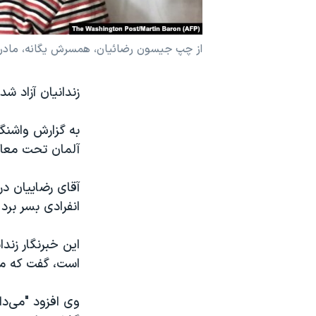
نرگس محمدی برنده جایزه نوبل صلح
همایش محافظه‌کاران آمریکا «سی‌پک»
از چپ جیسون رضائیان، همسرش یگانه، مادر
صفحه‌های ویژه
سفر پرزیدنت ترامپ به چین
به گزارش واشنگت
آلمان تحت معاین
انفرادی بسر برد
این خبرنگار زندا
است، گفت که می
وی افزود "می‌دا