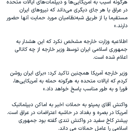
هرگونه آسیب به آمریکایی‌ها و دیپلمات‌های ایالات متحده
اسرائیل در جنگ
در عراق یا هر جای دیگری می‌داند که نیروهای ایران
نرگس محمدی برنده جایزه نوبل صلح
مستقیما یا از طریق شبه‌نظامیان مورد حمایت آنها حضور
همایش محافظه‌کاران آمریکا «سی‌پک»
دارند.»
صفحه‌های ویژه
اطلاعیه وزارت خارجه مشخص نکرد که این هشدار به
سفر پرزیدنت ترامپ به چین
جمهوری اسلامی ایران توسط وزیر خارجه از چه کانالی
اعلام شده است.
وزیر خارجه آمریکا همچنین تاکید کرد: «برای ایران روشن
کردم که ایالات متحده به هرگونه حمله به آمریکایی‌ها،
فورا و به طور مناسب پاسخ خواهد داد.»
واکنش آقای پمپئو به حملات اخیر به اماکن دیپلماتیک
آمریکا در بصره و بغداد در حاشیه اعتراضات در عراق است.
پیشتر کاخ سفید در واکنش تندی گفته بود جمهوری
اسلامی را عامل حملات می داند.