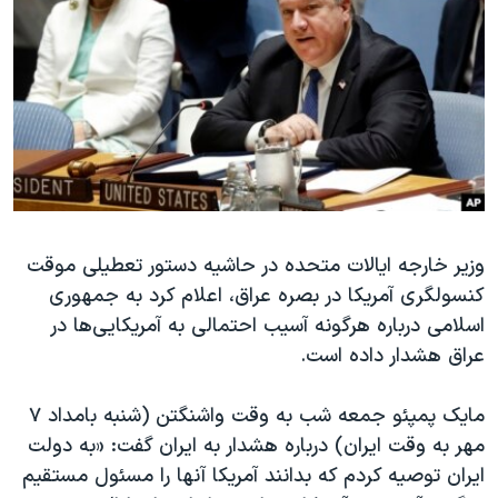
دنبال کنید
مستندها
فرهنگ و زندگی
حقوق شهروندی
انتخابات ریاست جمهوری آمریکا ۲۰۲۴
اقتصادی
حمله جمهوری اسلامی به اسرائیل
رمز مهسا
علم و فناوری
زبانهای مختلف
اسرائیل در جنگ
ورزش زنان در ایران
گالری عکس
اعتراضات زن، زندگی، آزادی
وزیر خارجه ایالات متحده در حاشیه دستور تعطیلی موقت
آرشیو پخش زنده
مجموعه مستندهای دادخواهی
کنسولگری آمریکا در بصره عراق، اعلام کرد به جمهوری
تریبونال مردمی آبان ۹۸
اسلامی درباره هرگونه آسیب احتمالی به آمریکایی‌ها در
دادگاه حمید نوری
عراق هشدار داده است.
چهل سال گروگان‌گیری
مایک پمپئو جمعه شب به وقت واشنگتن (شنبه بامداد ۷
قانون شفافیت دارائی کادر رهبری ایران
مهر به وقت ایران) درباره هشدار به ایران گفت: «به دولت
اعتراضات مردمی آبان ۹۸
ایران توصیه کردم که بدانند آمریکا آنها را مسئول مستقیم