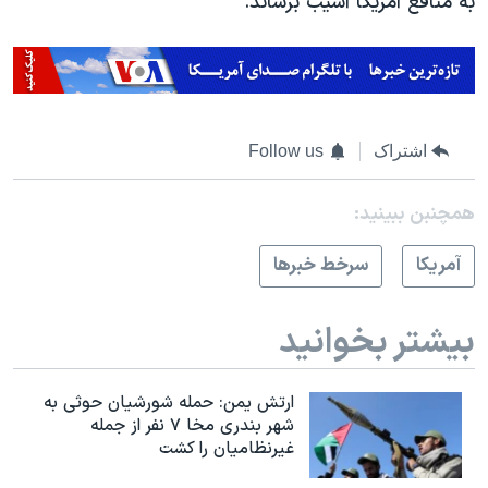
به منافع آمریکا آسیب برساند.
اشتراک
Follow us
همچنبن ببینید:
آمريکا
سرخط خبرها
بیشتر بخوانید
ارتش یمن: حمله شورشیان حوثی به
شهر بندری مخا ۷ نفر از جمله
غیرنظامیان را کشت