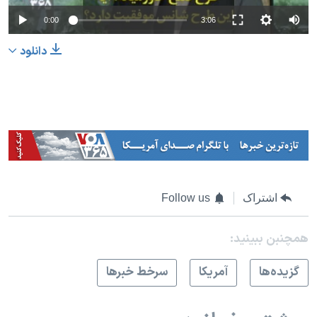
0:00
3:06
دانلود
اشتراک
Follow us
همچنبن ببینید:
گزيده‌ها
آمريکا
سرخط خبرها