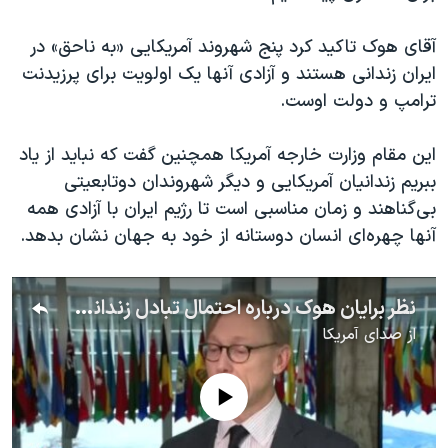
اسرائیل در جنگ
نرگس محمدی برنده جایزه نوبل صلح
آقای هوک تاکید کرد پنج شهروند آمریکایی «به ناحق» در
ایران زندانی هستند و آزادی آنها یک اولویت برای پرزیدنت
همایش محافظه‌کاران آمریکا «سی‌پک»
ترامپ و دولت اوست.
صفحه‌های ویژه
سفر پرزیدنت ترامپ به چین
این مقام وزارت خارجه آمریکا همچنین گفت که نباید از یاد
ببریم زندانیان آمریکایی و دیگر شهروندان دوتابعیتی
بی‌گناهند و زمان مناسبی است تا رژیم ایران با آزادی همه
آنها چهره‌ای انسان دوستانه از خود به جهان نشان بدهد.
نظر برایان هوک درباره احتمال تبادل زندانی بین ایران و آمریکا
از
صدای آمریکا
No media source currently available