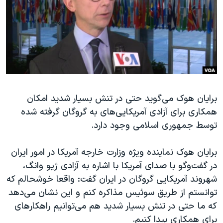
دنبال کنید
مستندها
فرهنگ و زندگی
حقوق شهروندی
انتخابات ریاست جمهوری آمریکا ۲۰۲۴
اقتصادی
حمله جمهوری اسلامی به اسرائیل
رمز مهسا
علم و فناوری
زبانهای مختلف
اسرائیل در جنگ
ورزش زنان در ایران
برایان هوک می‌گوید حتی در تنش بسیار شدید امکان
گالری عکس
اعتراضات زن، زندگی، آزادی
همکاری برای آزادی آمریکایی‌های به گروگان گرفته شده
آرشیو پخش زنده
مجموعه مستندهای دادخواهی
توسط جمهوری اسلامی وجود دارد.
تریبونال مردمی آبان ۹۸
برایان هوک نماینده ویژه وزارت خارجه آمریکا در امور ایران
دادگاه حمید نوری
در گفت‌وگو با صدای آمریکا با اشاره به آزادی ژیو وانگ،
چهل سال گروگان‌گیری
شهروند آمریکایی گروگان در ایران گفت: واقعا خوشحالم که
قانون شفافیت دارائی کادر رهبری ایران
توانستم از طریق سوئیس مذاکره کنم و این نشان می‌دهد
که ما حتی در تنش بسیار شدید هم می‌توانیم راهکارهای
اعتراضات مردمی آبان ۹۸
برای همکاری پیدا کنیم.