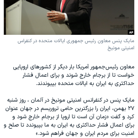
دنبال کنید
مستندها
فرهنگ و زندگی
حقوق شهروندی
انتخابات ریاست جمهوری آمریکا ۲۰۲۴
اقتصادی
حمله جمهوری اسلامی به اسرائیل
رمز مهسا
علم و فناوری
مایک پنس معاون رئیس جمهوری ایالات متحده در کنفراس
زبانهای مختلف
امنیتی مونیخ
اسرائیل در جنگ
ورزش زنان در ایران
گالری عکس
اعتراضات زن، زندگی، آزادی
معاون رئیس‌جمهور آمریکا بار دیگر از کشورهای اروپایی
آرشیو پخش زنده
مجموعه مستندهای دادخواهی
خواست تا از برجام خارج شوند و برای اعمال فشار
حداکثری به ایران به ایالات متحده بپیوندند.
تریبونال مردمی آبان ۹۸
دادگاه حمید نوری
مایک پنس در کنفرانس امنیتی مونیخ در آلمان ،‌ روز شنبه
چهل سال گروگان‌گیری
۲۷ بهمن، ایران را بزرگترین حامی تروریسم در جهان عنوان
کرد و گفت «زمان آن است تا اروپا از برجام خارج شود و
قانون شفافیت دارائی کادر رهبری ایران
برای اعمال فشار حداکثری به ایران به ما بپیوندد تا صلح و
اعتراضات مردمی آبان ۹۸
امنیت برای مردم ایران و جهان فراهم شود.»