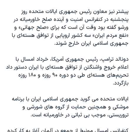
اسرائیل در جنگ
پیشتر نیز معاون رئیس جمهوری ایالات متحده روز
نرگس محمدی برنده جایزه نوبل صلح
پنجشنبه در کنفرانس امنیت و آینده صلح خاورمیانه در
همایش محافظه‌کاران آمریکا «سی‌پک»
ورشو گفته بود وقت آن است که برای «صلح جهانی» و
صفحه‌های ویژه
«نفع مردم ایران» سه کشور اروپایی از توافق هسته‌ای با
جمهوری اسلامی ایران خارج شوند.
سفر پرزیدنت ترامپ به چین
دونالد ترامپ، رئیس جمهوری آمریکا، خرداد امسال با
اعلام خروج واشنگتن از توافق هسته‌ای با ایران دستور داد
تحریم‌های هسته‌ای طی دو دوره ۹۰ روزه و ۱۸۰ روزه
بازگردد.
ایالات متحده می گوید جمهوری اسلامی ایران با برنامه
موشکی و همچنین حمایت از گروه های شورشی و
تروریستی، موجب بی ثباتی در خاورمیانه است.
کنفرانس امسال مونیخ از جمعه در آلمان آغاز به کار کرده