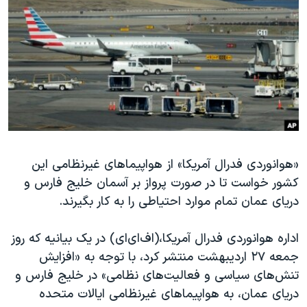
دنبال کنید
مستندها
فرهنگ و زندگی
حقوق شهروندی
انتخابات ریاست جمهوری آمریکا ۲۰۲۴
اقتصادی
حمله جمهوری اسلامی به اسرائیل
رمز مهسا
علم و فناوری
زبانهای مختلف
اسرائیل در جنگ
ورزش زنان در ایران
گالری عکس
اعتراضات زن، زندگی، آزادی
آرشیو پخش زنده
مجموعه مستندهای دادخواهی
«هوانوردی فدرال آمریکا» از هواپیماهای غیرنظامی این
کشور خواست تا در صورت پرواز بر آسمان خلیج فارس و
تریبونال مردمی آبان ۹۸
دریای عمان تمام موارد احتیاطی را به کار بگیرند.
دادگاه حمید نوری
چهل سال گروگان‌گیری
اداره هوانوردی فدرال آمریکا،(اف‌ای‌ای) در یک بیانیه که روز
جمعه ۲۷ اردیبهشت منتشر کرد، با توجه به «افزایش
قانون شفافیت دارائی کادر رهبری ایران
تنش‌های سیاسی و فعالیت‌های نظامی» در خلیج فارس و
اعتراضات مردمی آبان ۹۸
دریای عمان، به هواپیماهای غیرنظامی ایالات متحده