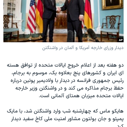
دنبال کنید
مستندها
فرهنگ و زندگی
حقوق شهروندی
انتخابات ریاست جمهوری آمریکا ۲۰۲۴
اقتصادی
حمله جمهوری اسلامی به اسرائیل
رمز مهسا
علم و فناوری
زبانهای مختلف
اسرائیل در جنگ
ورزش زنان در ایران
دیدار وزرای خارجه آمریکا و آلمان در واشنگتن
گالری عکس
اعتراضات زن، زندگی، آزادی
دو هفته بعد از اعلام خروج ایالات متحده از توافق هسته
آرشیو پخش زنده
مجموعه مستندهای دادخواهی
ای ایران و کشورهای پنج بعلاوه یک، موسوم به برجام،
تریبونال مردمی آبان ۹۸
رئیس جمهوری فرانسه در دیدار با ولادیمیر پوتین درباره
حفظ برجام مذاکره می کند و در واشنگتن وزیر خارجه
دادگاه حمید نوری
ایالات متحده میزبان همتای آلمانی است.
چهل سال گروگان‌گیری
قانون شفافیت دارائی کادر رهبری ایران
هایکو ماس که چهارشنبه شب وارد واشنگتن شد، با مایک
پمپئو و جان بولتون مشاور امنیت ملی کاخ سفید دیدار
اعتراضات مردمی آبان ۹۸
کرد.